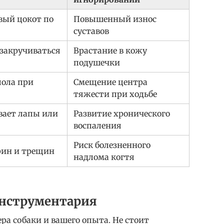
вый цокот по
Повышенный износ
суставов
 закручиваться
Врастание в кожу
подушечки
пола при
Смещение центра
тяжести при ходьбе
вает лапы или
Развитие хронического
воспаления
Риск болезненного
рин и трещин
надлома когтя
инструментария
ра собаки и вашего опыта. Не стоит