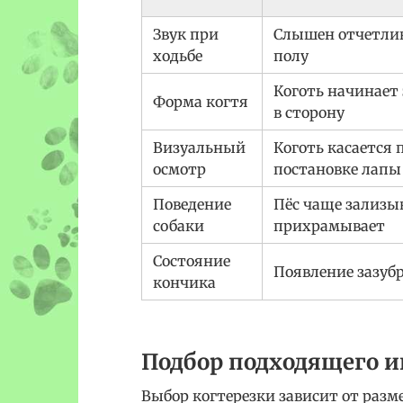
Звук при
Слышен отчетли
ходьбе
полу
Коготь начинает
Форма когтя
в сторону
Визуальный
Коготь касается 
осмотр
постановке лапы
Поведение
Пёс чаще зализы
собаки
прихрамывает
Состояние
Появление зазуб
кончика
Подбор подходящего 
Выбор когтерезки зависит от разме