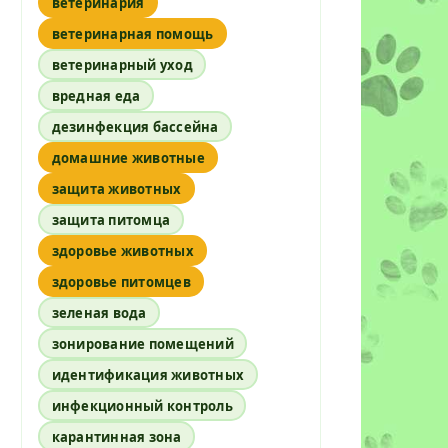
ветеринария
ветеринарная помощь
ветеринарный уход
вредная еда
дезинфекция бассейна
домашние животные
защита животных
защита питомца
здоровье животных
здоровье питомцев
зеленая вода
зонирование помещений
идентификация животных
инфекционный контроль
карантинная зона