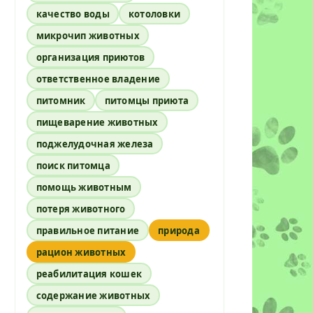
качество воды
котоловки
микрочип животных
организация приютов
ответственное владение
питомник
питомцы приюта
пищеварение животных
поджелудочная железа
поиск питомца
помощь животным
потеря животного
правильное питание
природа
рацион животных
реабилитация кошек
содержание животных