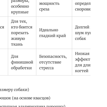
размеры,
мощность
определенная
особенно
среза
сноровка
крупные
Для тех,
ся
кто боится
Долгий процесс,
Идеально
порезать
шум пугает
гладкий край
живую
собак
ткань
Низкая
Для
Безопасность,
эффективность
финишной
отсутствие
для длинных
обработки
стресса
когтей
азмеру собаки)
шок (на основе квасцов)
оступная альтернатива порошку)