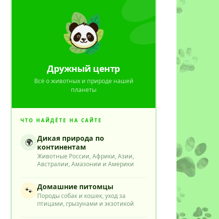
Дружный центр
Всё о животных и природе нашей
планеты
ЧТО НАЙДЁТЕ НА САЙТЕ
Дикая природа по
🌍
континентам
Животные России, Африки, Азии,
Австралии, Амазонии и Америки
Домашние питомцы
🐾
Породы собак и кошек, уход за
птицами, грызунами и экзотикой