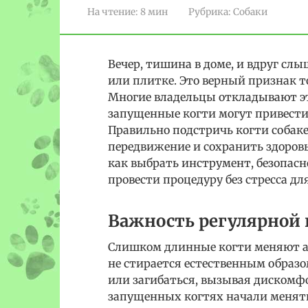
На чтение:
8 мин
Рубрика:
Собаки
Вечер, тишина в доме, и вдруг сл
или плитке. Это верный признак т
Многие владельцы откладывают эту
запущенные когти могут привести
Правильно подстричь когти собак
передвижение и сохранить здоровье
как выбрать инструмент, безопасн
провести процедуру без стресса для
Важность регулярной 
Слишком длинные когти меняют а
не стирается естественным образо
или загибаться, вызывая дискомфор
запущенных когтях начали менятьс