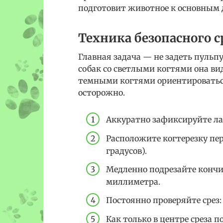
подготовит животное к основным 
Техника безопасного с
Главная задача — не задеть пульпу
собак со светлыми когтями она вид
темными когтями ориентироваться
осторожно.
Аккуратно зафиксируйте лап
Расположите когтерезку пер
градусов).
Медленно подрезайте кончи
миллиметра.
Постоянно проверяйте срез:
Как только в центре среза