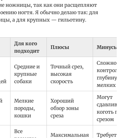
ие ножницы, так как они расщепляют
лоению ногтя. Я обычно делаю так: для
цы, а для крупных — гильотину.
Для кого
Плюсы
Минусы
подходит
Сложно
Средние и
Точный срез,
контролироват
крупные
высокая
глубину у
ей
собаки
скорость
мелких пород
Могут
й
Мелкие
Хороший
сдавливать
породы,
обзор зоны
коготь перед
кошки
среза
срезом
Все
Максимальная
Требуется