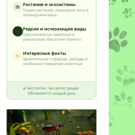
Растения и экосистемы
🌺
Редкие растения, природные зоны и
заповедники мира
Редкие и исчезающие виды
⭐
Краснокнижные животные и
уникальные обитатели планеты
Интересные факты
✨
Удивительное о природе, рекорды и
необычное поведение животных
🌿 Бесплатно · Без регистрации ·
Обновляется каждый день