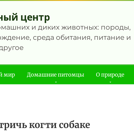
ный центр
омашних и диких животных: породы,
ждение, среда обитания, питание и
другое
й мир
Домашние питомцы
О природе
тричь когти собаке