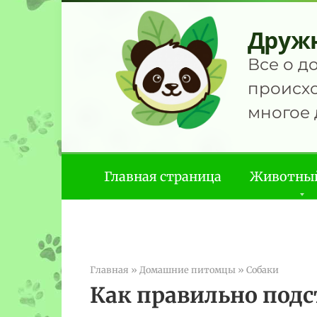
Перейти
к
Друж
контенту
Все о д
происхо
многое 
Главная страница
Животны
Главная
»
Домашние питомцы
»
Собаки
Как правильно подс