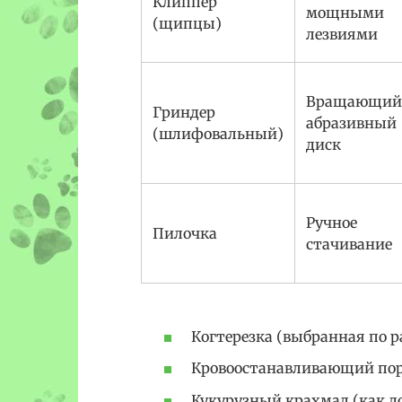
Клиппер
мощными
(щипцы)
лезвиями
Вращающий
Гриндер
абразивный
(шлифовальный)
диск
Ручное
Пилочка
стачивание
Когтерезка (выбранная по р
Кровоостанавливающий поро
Кукурузный крахмал (как д