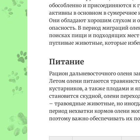
обособленно и присоединяются к 
активны в основном в сумеречное 
Они обладают хорошим слухом и о
опасность. В период миграций оле
поисках пищи и подходящих мест 
пугливые животные, которые избег
Питание
Рацион дальневосточного оленя за
Летом олени питаются травянисто
кустарников, а также плодами и я
становится скудной, олени переход
– травоядные животные, но иногд
период нехватки кормов олени мо
поэтому важно обеспечивать их по