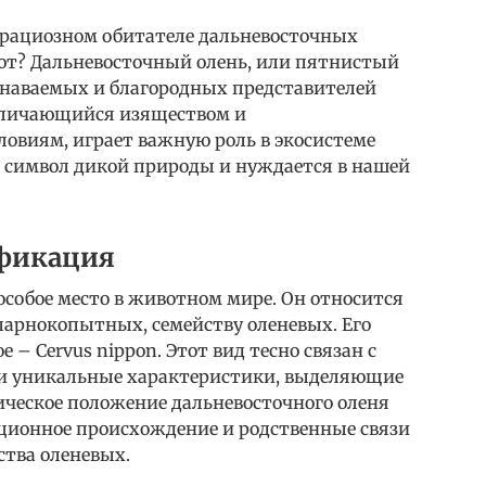
грациозном обитателе дальневосточных
ают? Дальневосточный олень, или пятнистый
узнаваемых и благородных представителей
отличающийся изяществом и
ловиям, играет важную роль в экосистеме
– символ дикой природы и нуждается в нашей
ификация
собое место в животном мире. Он относится
парнокопытных, семейству оленевых. Его
е – Cervus nippon. Этот вид тесно связан с
ои уникальные характеристики, выделяющие
ическое положение дальневосточного оленя
юционное происхождение и родственные связи
ства оленевых.