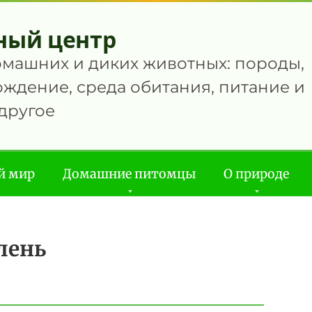
ный центр
омашних и диких животных: породы,
ждение, среда обитания, питание и
другое
й мир
Домашние питомцы
О природе
лень