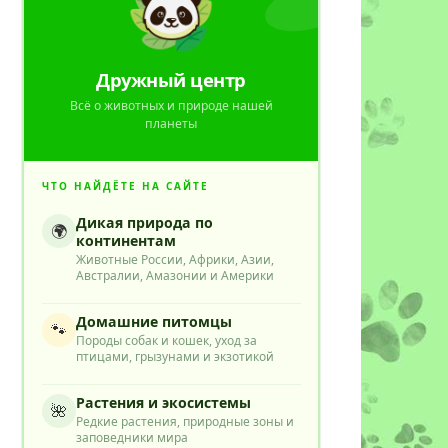
Дружный центр
Всё о животных и природе нашей
планеты
ЧТО НАЙДЁТЕ НА САЙТЕ
Дикая природа по
🌍
континентам
Животные России, Африки, Азии,
Австралии, Амазонии и Америки
Домашние питомцы
🐾
Породы собак и кошек, уход за
птицами, грызунами и экзотикой
Растения и экосистемы
🌺
Редкие растения, природные зоны и
заповедники мира