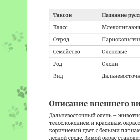
Таксон
Название русс
Класс
Млекопитающ
Отряд
Парнокопытн
Семейство
Оленевые
Род
Олени
Вид
Дальневосточ
Описание внешнего в
Дальневосточный олень – животн
телосложением и красивым окрасо
коричневый цвет с белыми пятнам
лесной среде. Зимой окрас станови