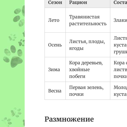
Сезон
Рацион
Сост
Травянистая
Лето
Злаки
растительность
Листь
Листья, плоды,
Осень
куста
ягоды
груши
Кора деревьев,
Кора 
Зима
хвойные
лист
побеги
почк
Первая зелень,
Молод
Весна
почки
куста
Размножение