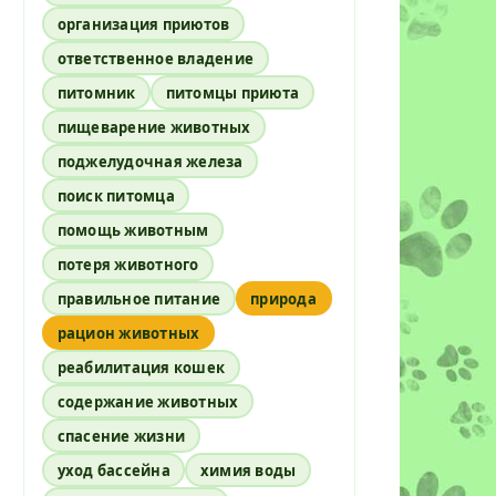
организация приютов
ответственное владение
питомник
питомцы приюта
пищеварение животных
поджелудочная железа
поиск питомца
помощь животным
потеря животного
правильное питание
природа
рацион животных
реабилитация кошек
содержание животных
спасение жизни
уход бассейна
химия воды