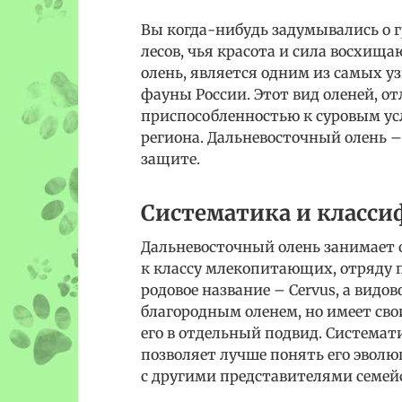
Вы когда-нибудь задумывались о 
лесов, чья красота и сила восхищ
олень, является одним из самых 
фауны России. Этот вид оленей, 
приспособленностью к суровым ус
региона. Дальневосточный олень 
защите.
Систематика и класс
Дальневосточный олень занимает о
к классу млекопитающих, отряду 
родовое название – Cervus, а видово
благородным оленем, но имеет св
его в отдельный подвид. Системат
позволяет лучше понять его эвол
с другими представителями семей