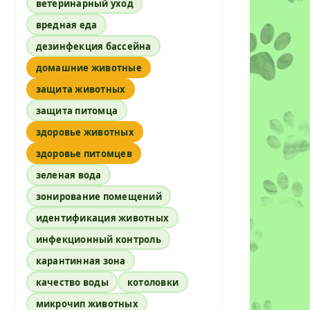
ветеринарный уход
вредная еда
дезинфекция бассейна
домашние животные
защита животных
защита питомца
здоровье животных
здоровье питомцев
зеленая вода
зонирование помещений
идентификация животных
инфекционный контроль
карантинная зона
качество воды
котоловки
микрочип животных