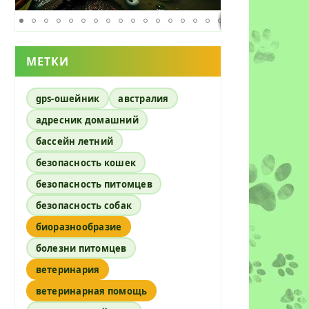
МЕТКИ
gps-ошейник
австралия
адресник домашний
бассейн летний
безопасность кошек
безопасность питомцев
безопасность собак
биоразнообразие
болезни питомцев
ветеринария
ветеринарная помощь