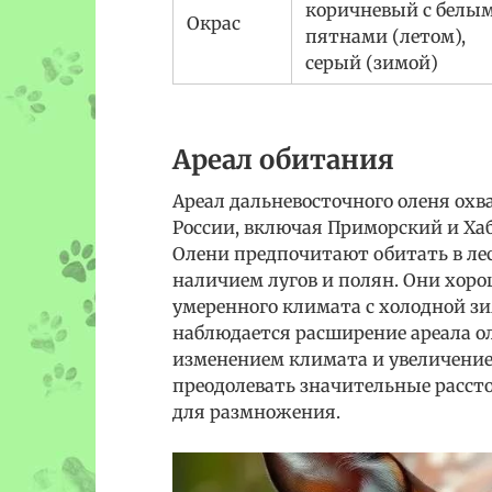
коричневый с белы
Окрас
пятнами (летом),
серый (зимой)
Ареал обитания
Ареал дальневосточного оленя ох
России, включая Приморский и Хаб
Олени предпочитают обитать в лес
наличием лугов и полян. Они хор
умеренного климата с холодной зи
наблюдается расширение ареала ол
изменением климата и увеличени
преодолевать значительные расст
для размножения.