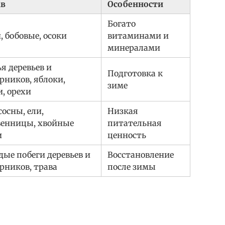
ав
Особенности
Богато
, бобовые, осоки
витаминами и
минералами
я деревьев и
Подготовка к
рников, яблоки,
зиме
, орехи
сосны, ели,
Низкая
венницы, хвойные
питательная
и
ценность
ые побеги деревьев и
Восстановление
рников, трава
после зимы