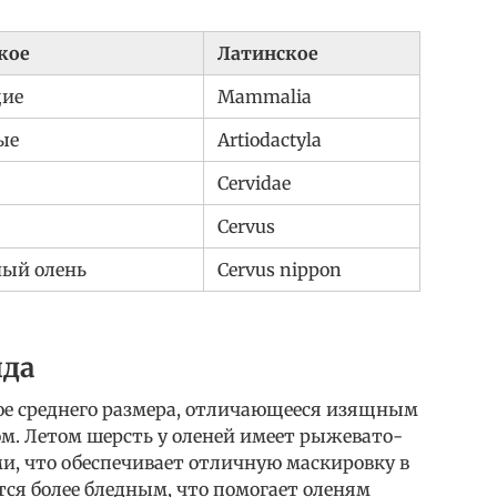
кое
Латинское
ие
Mammalia
ые
Artiodactyla
Cervidae
Cervus
ный олень
Cervus nippon
ида
ое среднего размера, отличающееся изящным
м. Летом шерсть у оленей имеет рыжевато-
и, что обеспечивает отличную маскировку в
тся более бледным, что помогает оленям