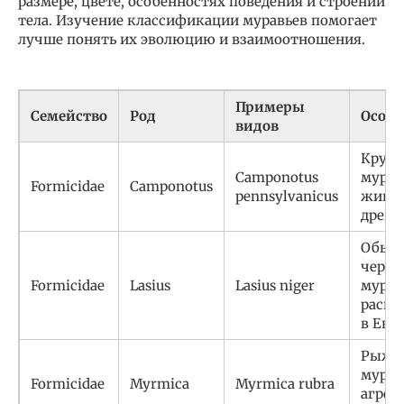
размере, цвете, особенностях поведения и строении
тела. Изучение классификации муравьев помогает
лучше понять их эволюцию и взаимоотношения.
Примеры
Семейство
Род
Особе
видов
Круп
Camponotus
мурав
Formicidae
Camponotus
pennsylvanicus
живут
древе
Обык
черн
Formicidae
Lasius
Lasius niger
мурав
распр
в Евр
Рыжи
мурав
Formicidae
Myrmica
Myrmica rubra
агрес