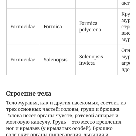
акти
Круп
мурав
Formica
Formicidae
Formica
строя
polyctena
высок
мурав
Огне
Solenopsis
мурав
Formicidae
Solenopsis
invicta
агрес
ядов
Строение тела
Тело муравья, как и других насекомых, состоит из
трех основных частей: головы, груди и брюшка.
Голова несет органы чувств, ротовой аппарат и
мозговую капсулу. Грудь – это место крепления
ног и крыльев (у крылатых особей). Брюшко
содержит органы пищеварения, дыхания и