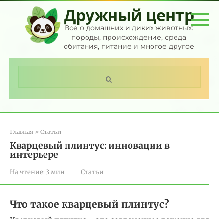
Перейти
Дружный центр
к
контенту
Все о домашних и диких животных:
породы, происхождение, среда
обитания, питание и многое другое
Поиск:
Главная
»
Статьи
Кварцевый плинтус: инновации в
интерьере
На чтение:
3 мин
Статьи
Что такое кварцевый плинтус?