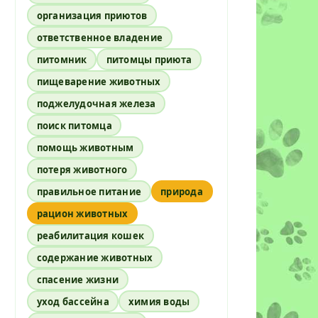
организация приютов
ответственное владение
питомник
питомцы приюта
пищеварение животных
поджелудочная железа
поиск питомца
помощь животным
потеря животного
правильное питание
природа
рацион животных
реабилитация кошек
содержание животных
спасение жизни
уход бассейна
химия воды