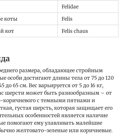
Felidae
е коты
Felis
й кот
Felis chaus
ида
реднего размера, обладающее стройным
е особи достигают длины тела от 75 до 120
5 до 65 см. Вес варьируется от 5 до 16 кг,
ас шерсти может быть разнообразным – от
то-коричневого с темными пятнами и
ткая, густая шерсть, которая защищает его
чительных особенностей является наличие
рые помогают ему улавливать малейшие
обычно желтовато-зеленые или коричневые.