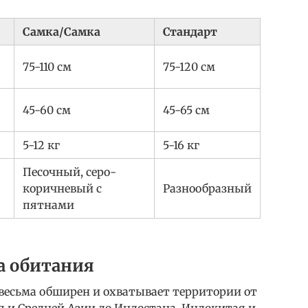
Самка/Самка
Стандарт
75-110 см
75-120 см
45-60 см
45-65 см
5-12 кг
5-16 кг
Песочный, серо-
коричневый с
Разнообразный
пятнами
а обитания
весьма обширен и охватывает территории от
я и Средней Азии до Индостана, Индокитая и