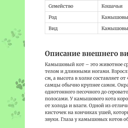
Семейство
Кошачьи
Род
Камышовы
Вид
Камышовы
Описание внешнего в
Камышовый кот – это животное с
телом и длинными ногами. Взрослы
см, а высота в холке составляет от 4
самцы обычно крупнее самок. Окр
однотонного песочного до серова
полосами. У камышового кота коро
от холода и влаги. Одной из отли
кисточек на кончиках ушей, кото
звуки. Глаза у камышовых котов 