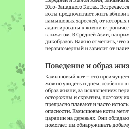
Юго-Западного Китая. Встречается
коты предпочитают жить вблизи вод
камышовых зарослей, от которых и
адаптированы к жизни в тропичес
климатом. В Средней Азии, напри
дикобразов. Важно отметить, что
неравномерный и зависит от нали
Поведение и образ жи
Камышовый кот – это преимуществ
можно увидеть и днем, особенно в
образ жизни, за исключением пер
осторожны и скрытны, поэтому их 
прекрасно плавают и часто исполь
опасности. Камышовые коты метя
царапин на деревьях. Они обладаю
помогает им обнаруживать добычу