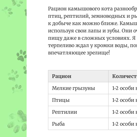
Рацион камышового кота разнооб
птиц, рептилий, земноводных и ры
к добыче как можно ближе. Камыш
используя свои лапы и зубы. Они 
пищу даже в сложных условиях. Я
терпеливо ждал у кромки воды, по
впечатляющее зрелище!
Рацион
Количест
Мелкие грызуны
1-2 особи 
Птицы
1-2 особи 
Рептилии
1-2 особи
Рыба
1-2 особи