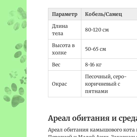
Параметр
Кобель/Самец
Длина
80-120 см
тела
Высота в
50-65 см
холке
Вес
8-16 кг
Песочный, серо-
Окрас
коричневый с
пятнами
Ареал обитания и сред
Ареал обитания камышового кота 
Передней и Малой Азии, Закавказь