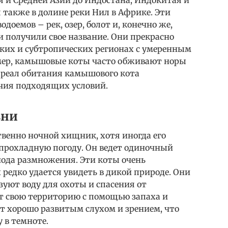
 также в долине реки Нил в Африке. Эти
оемов – рек, озер, болот и, конечно же,
 получили свое название. Они прекрасно
ких и субтропических регионах с умеренным
мер, камышовые коты часто обживают норы
 ареал обитания камышового кота
чия подходящих условий.
зни
енно ночной хищник, хотя иногда его
 прохладную погоду. Он ведет одиночный
иода размножения. Эти коты очень
редко удается увидеть в дикой природе. Они
зуют воду для охоты и спасения от
т свою территорию с помощью запаха и
т хорошо развитым слухом и зрением, что
 в темноте.