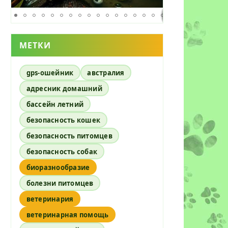
МЕТКИ
gps-ошейник
австралия
адресник домашний
бассейн летний
безопасность кошек
безопасность питомцев
безопасность собак
биоразнообразие
болезни питомцев
ветеринария
ветеринарная помощь