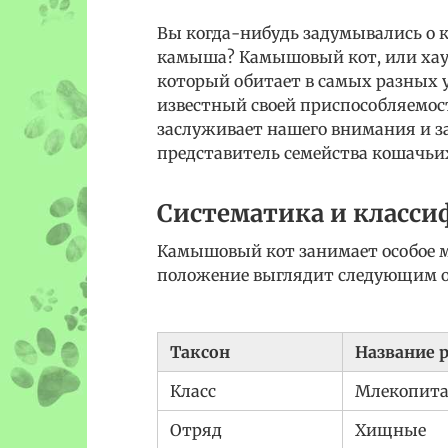
Вы когда-нибудь задумывались о к
камыша? Камышовый кот, или хаус
который обитает в самых разных у
известный своей приспособляемо
заслуживает нашего внимания и 
представитель семейства кошачьи
Систематика и класс
Камышовый кот занимает особое м
положение выглядит следующим о
Таксон
Название 
Класс
Млекопит
Отряд
Хищные