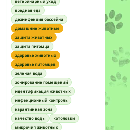
ветеринарный уход
вредная еда
дезинфекция бассейна
домашние животные
защита животных
защита питомца
здоровье животных
здоровье питомцев
зеленая вода
зонирование помещений
идентификация животных
инфекционный контроль
карантинная зона
качество воды
котоловки
микрочип животных