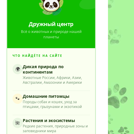
Дружный центр
Всё о животных и природе нашей
планеты
ЧТО НАЙДЁТЕ НА САЙТЕ
Дикая природа по
🌍
континентам
Животные России, Африки, Азии,
Австралии, Амазонии и Америки
Домашние питомцы
🐾
Породы собак и кошек, уход за
птицами, грызунами и экзотикой
Растения и экосистемы
🌺
Редкие растения, природные зоны и
заповедники мира