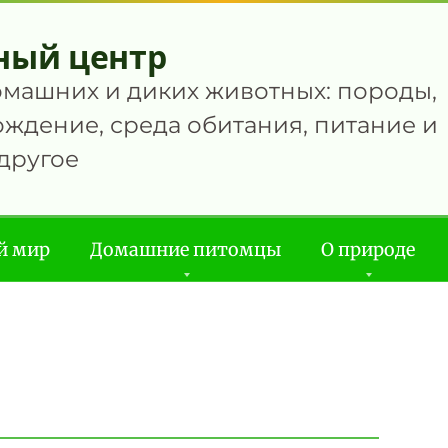
ный центр
омашних и диких животных: породы,
ждение, среда обитания, питание и
другое
й мир
Домашние питомцы
О природе