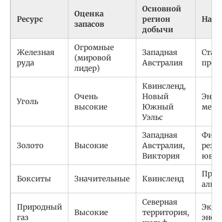
Основной
Оценка
Ресурс
регион
Назн
запасов
добычи
Огромные
Железная
Западная
Стал
(мировой
руда
Австралия
пром
лидер)
Квинсленд,
Очень
Новый
Энер
Уголь
высокие
Южный
мета
Уэльс
Западная
Фина
Золото
Высокие
Австралия,
резер
Виктория
ювел
Прои
Бокситы
Значительные
Квинсленд
алюм
Северная
Природный
Эксп
Высокие
территория,
газ
энер