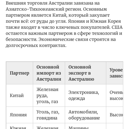
Внешняя торговля Австралии завязана на
Азиатско-Тихоокеанский регион. Основным
партнером является Китай, который закупает
почти всё: от руды до угля. Япония и Южная Корея
также входят в число ключевых покупателей. США
остаются важным партнером в сфере технологий и
безопасности. Экономические связи строятся на
долгосрочных контрактах.
Основной
Основной
Уровень
Партнер
импорт из
экспорт в
зависим
Австралии
Австралию
Железная
Электроника,
Очень
Китай
руда,
одежда
высоки
уголь, газ
Уголь, газ,
Автомобили,
Япония
Высоки
говядина
оборудование
Южная
Железная
Машины,