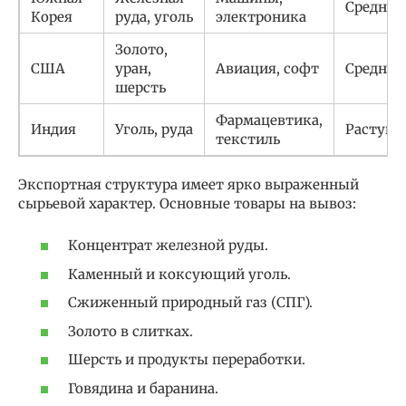
Средний
Корея
руда, уголь
электроника
Золото,
США
уран,
Авиация, софт
Средний
шерсть
Фармацевтика,
Индия
Уголь, руда
Растущ
текстиль
Экспортная структура имеет ярко выраженный
сырьевой характер. Основные товары на вывоз:
Концентрат железной руды.
Каменный и коксующий уголь.
Сжиженный природный газ (СПГ).
Золото в слитках.
Шерсть и продукты переработки.
Говядина и баранина.