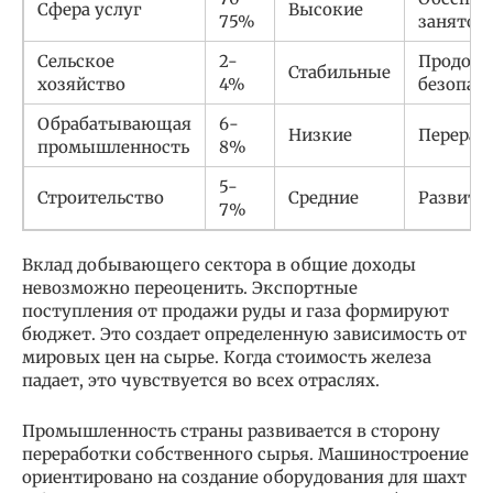
Сфера услуг
Высокие
75%
занятос
Сельское
2-
Продово
Стабильные
хозяйство
4%
безопас
Обрабатывающая
6-
Низкие
Перераб
промышленность
8%
5-
Строительство
Средние
Развити
7%
Вклад добывающего сектора в общие доходы
невозможно переоценить. Экспортные
поступления от продажи руды и газа формируют
бюджет. Это создает определенную зависимость от
мировых цен на сырье. Когда стоимость железа
падает, это чувствуется во всех отраслях.
Промышленность страны развивается в сторону
переработки собственного сырья. Машиностроение
ориентировано на создание оборудования для шахт