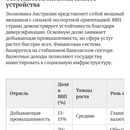
устройства
Экономика Австралии представляет собой мощный
механизм с сильной экспортной ориентацией. ВВП
страны демонстрирует устойчивость благодаря
диверсификации. Основную долю занимает
добывающая промышленность, но сфера услуг
растет быстрее всех. Финансовая система
базируется на стабильном банковском секторе.
Валютные доходы позволяют государству
инвестировать в социальную инфраструктуру.
Доля
в
Темпы
Отрасль
Роль в 
ВВП
роста
(%)
Добывающая
13-
Главный
Средние
промышленность
15%
валюты
70-
Обеспеч