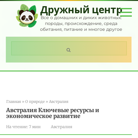
Перейти
Дружный центр
к
контенту
Все о домашних и диких животных:
породы, происхождение, среда
обитания, питание и многое другое
Поиск:
Главная
»
О природе
»
Австралия
Австралия Ключевые ресурсы и
экономическое развитие
На чтение:
7 мин
Австралия