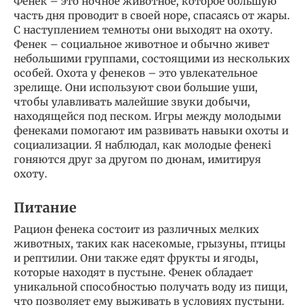
Фенек – это ночное животное, которое большую
часть дня проводит в своей норе, спасаясь от жары.
С наступлением темноты они выходят на охоту.
Фенек – социальное животное и обычно живет
небольшими группами, состоящими из нескольких
особей. Охота у фенеков – это увлекательное
зрелище. Они используют свои большие уши,
чтобы улавливать малейшие звуки добычи,
находящейся под песком. Игры между молодыми
фенеками помогают им развивать навыки охоты и
социализации. Я наблюдал, как молодые фенекi
гоняются друг за другом по дюнам, имитируя
охоту.
Питание
Рацион фенека состоит из различных мелких
животных, таких как насекомые, грызуны, птицы
и рептилии. Они также едят фрукты и ягоды,
которые находят в пустыне. Фенек обладает
уникальной способностью получать воду из пищи,
что позволяет ему выживать в условиях пустыни.