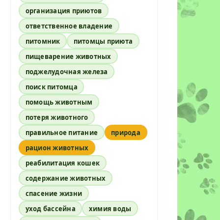
организация приютов
ответственное владение
питомник
питомцы приюта
пищеварение животных
поджелудочная железа
поиск питомца
помощь животным
потеря животного
правильное питание
природа
рацион животных
реабилитация кошек
содержание животных
спасение жизни
уход бассейна
химия воды