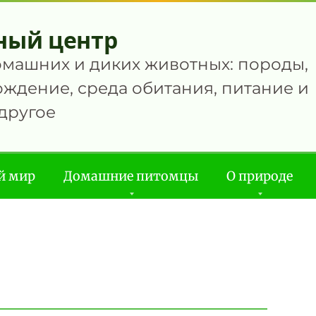
ный центр
омашних и диких животных: породы,
ждение, среда обитания, питание и
другое
й мир
Домашние питомцы
О природе