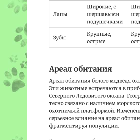
Широкие, с
Шир
Лапы
шершавыми
ше
подушечками
по
Крупные,
Кр
Зубы
острые
ос
Ареал обитания
Ареал обитания белого медведя о
Эти животные встречаются в приб
Северного Ледовитого океана. Гео
тесно связано с наличием морского
охотничьей платформой. Изменени
серьезное влияние на ареал обитан
фрагментируя популяции.