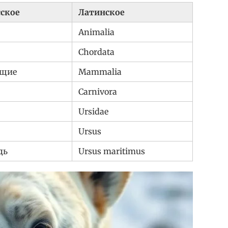
сское
Латинское
Animalia
Chordata
щие
Mammalia
Carnivora
Ursidae
Ursus
дь
Ursus maritimus