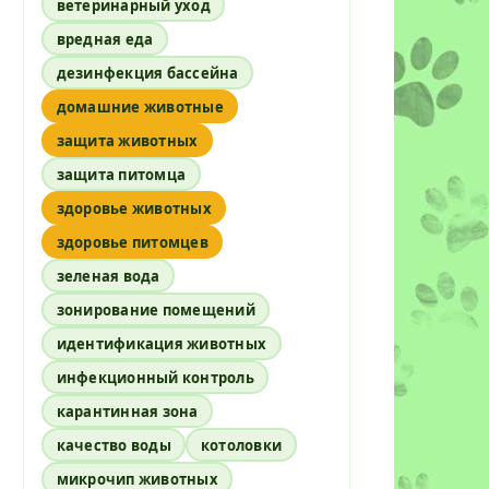
ветеринарный уход
вредная еда
дезинфекция бассейна
домашние животные
защита животных
защита питомца
здоровье животных
здоровье питомцев
зеленая вода
зонирование помещений
идентификация животных
инфекционный контроль
карантинная зона
качество воды
котоловки
микрочип животных