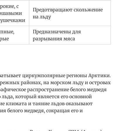
окие, с
Предотвращают скольжение
ршавыми
на льду
душечками
упные,
Предназначены для
трые
разрывания мяса
хватывает циркумполярные регионы Арктики.
режных районах, на морском льду и островах
графическое распространение белого медведя
 льда, который является его основной
е климата и таяние льдов оказывают
ия белого медведя, сокращая его и