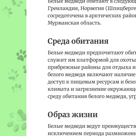
Белые медведи обитают в следующи
Гренландия, Норвегия (Шпицберге
сосредоточена в арктических район
Мурманская область.
Среда обитания
Белые медведи предпочитают обит
служит им платформой для охоты
прибрежные районы для отдыха и 
белого медведя включают наличие 
доступ к пищевым ресурсам и без
климата и загрязнение окружающе
среду обитания белого медведя, у
Образ жизни
Белые медведи ведут преимуществ
исключением периода размножени