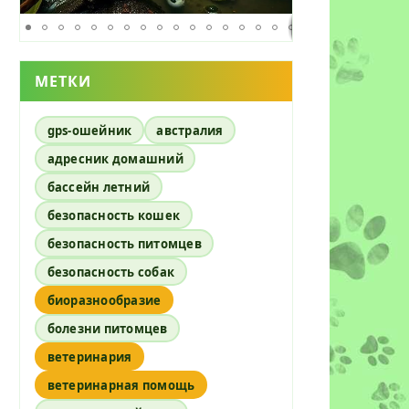
МЕТКИ
gps-ошейник
австралия
адресник домашний
бассейн летний
безопасность кошек
безопасность питомцев
безопасность собак
биоразнообразие
болезни питомцев
ветеринария
ветеринарная помощь