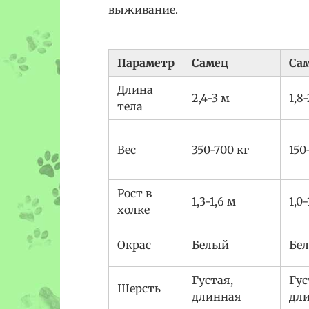
выживание.
Параметр
Самец
Са
Длина
2,4-3 м
1,8
тела
Вес
350-700 кг
150
Рост в
1,3-1,6 м
1,0-
холке
Окрас
Белый
Бе
Густая,
Гус
Шерсть
длинная
дл