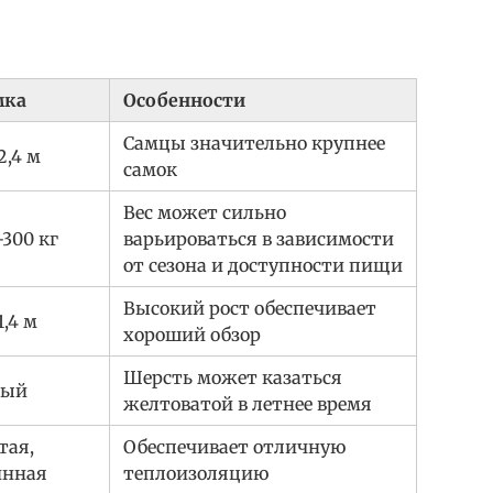
мка
Особенности
Самцы значительно крупнее
-2,4 м
самок
Вес может сильно
-300 кг
варьироваться в зависимости
от сезона и доступности пищи
Высокий рост обеспечивает
1,4 м
хороший обзор
Шерсть может казаться
лый
желтоватой в летнее время
тая,
Обеспечивает отличную
инная
теплоизоляцию