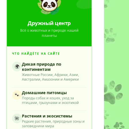
Дружный центр
Всё о животных и природе нашей
планеты
ЧТО НАЙДЁТЕ НА САЙТЕ
Дикая природа по
🌍
континентам
Животные России, Африки, Азии,
Австралии, Амазонии и Америки
Домашние питомцы
🐾
Породы собак и кошек, уход за
птицами, грызунами и экзотикой
Растения и экосистемы
🌺
Редкие растения, природные зоны и
заповедники мира