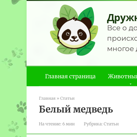
Перейти
к
Друж
контенту
Все о д
происхо
многое 
Главная страница
Животны
Главная
»
Статьи
Белый медведь
На чтение:
6 мин
Рубрика:
Статьи