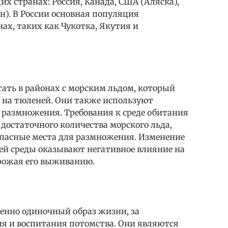
х странах: Россия, Канада, США (Аляска),
н). В России основная популяция
ах, таких как Чукотка, Якутия и
ать в районах с морским льдом, который
 на тюленей. Они также используют
размножения. Требования к среде обитания
достаточного количества морского льда,
опасные места для размножения. Изменение
й среды оказывают негативное влияние на
грожая его выживанию.
енно одиночный образ жизни, за
я и воспитания потомства. Они являются