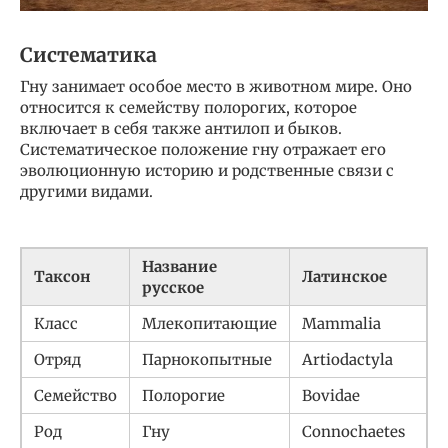
Систематика
Гну занимает особое место в животном мире. Оно
относится к семейству полорогих, которое
включает в себя также антилоп и быков.
Систематическое положение гну отражает его
эволюционную историю и родственные связи с
другими видами.
Название
Таксон
Латинское
русское
Класс
Млекопитающие
Mammalia
Отряд
Парнокопытные
Artiodactyla
Семейство
Полорогие
Bovidae
Род
Гну
Connochaetes