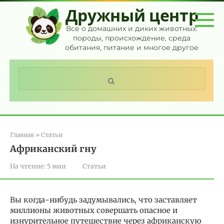
Перейти
Дружный центр
к
контенту
Все о домашних и диких животных:
породы, происхождение, среда
обитания, питание и многое другое
Поиск:
Главная
»
Статьи
Африканский гну
На чтение:
5 мин
Статьи
Вы когда-нибудь задумывались, что заставляет
миллионы животных совершать опасное и
изнурительное путешествие через африканскую