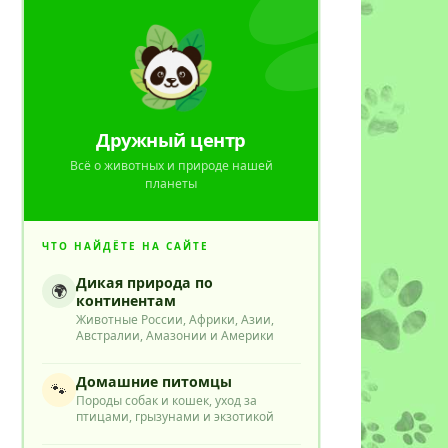
Дружный центр
Всё о животных и природе нашей
планеты
ЧТО НАЙДЁТЕ НА САЙТЕ
Дикая природа по
🌍
континентам
Животные России, Африки, Азии,
Австралии, Амазонии и Америки
Домашние питомцы
🐾
Породы собак и кошек, уход за
птицами, грызунами и экзотикой