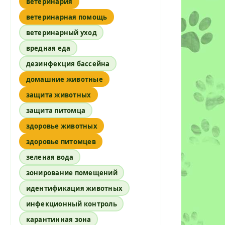
ветеринария
ветеринарная помощь
ветеринарный уход
вредная еда
дезинфекция бассейна
домашние животные
защита животных
защита питомца
здоровье животных
здоровье питомцев
зеленая вода
зонирование помещений
идентификация животных
инфекционный контроль
карантинная зона