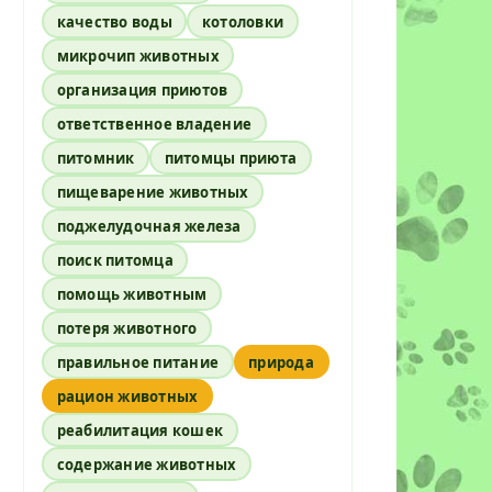
качество воды
котоловки
микрочип животных
организация приютов
ответственное владение
питомник
питомцы приюта
пищеварение животных
поджелудочная железа
поиск питомца
помощь животным
потеря животного
правильное питание
природа
рацион животных
реабилитация кошек
содержание животных