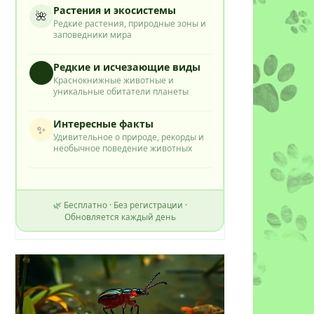
Растения и экосистемы
🌺
Редкие растения, природные зоны и
заповедники мира
Редкие и исчезающие виды
⭐
Краснокнижные животные и
уникальные обитатели планеты
Интересные факты
✨
Удивительное о природе, рекорды и
необычное поведение животных
🌿 Бесплатно · Без регистрации ·
Обновляется каждый день