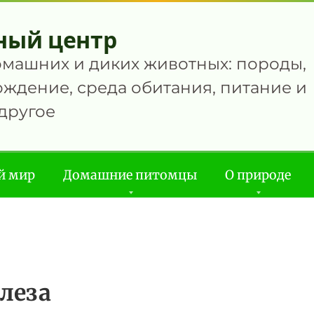
ный центр
омашних и диких животных: породы,
ждение, среда обитания, питание и
другое
й мир
Домашние питомцы
О природе
леза