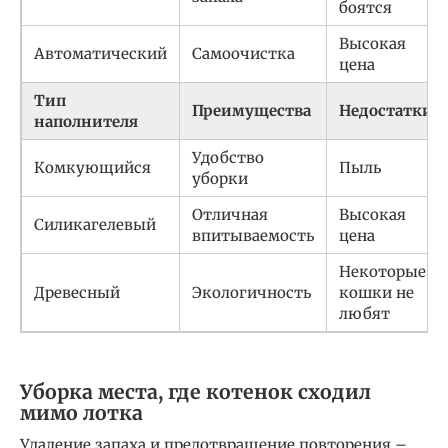
боятся
Высокая
Автоматический
Самоочистка
цена
Тип
Преимущества
Недостатки
наполнителя
Удобство
Комкующийся
Пыль
уборки
Отличная
Высокая
Силикагелевый
впитываемость
цена
Некоторые
Древесный
Экологичность
кошки не
любят
Уборка места, где котенок сходил
мимо лотка
Удаление запаха и предотвращение повторения –