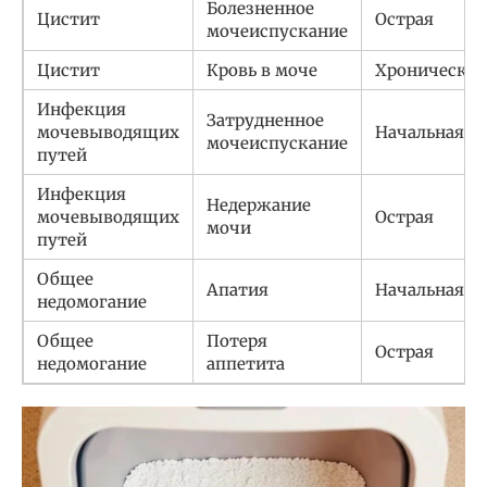
Болезненное
Цистит
Острая
мочеиспускание
Цистит
Кровь в моче
Хроническая
Инфекция
Затрудненное
мочевыводящих
Начальная
мочеиспускание
путей
Инфекция
Недержание
мочевыводящих
Острая
мочи
путей
Общее
Апатия
Начальная
недомогание
Общее
Потеря
Острая
недомогание
аппетита