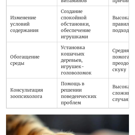
витаминов
причины
Создание
Изменение
спокойной
Высокая,
условий
обстановки,
правиль
содержания
обеспечение
подходе
игрушками
Установка
Средняя,
кошачьих
Обогащение
помогает
деревьев,
среды
преодоле
игрушек-
скуку
головоломок
Помощь в
Высокая,
Консультация
решении
сложных
зоопсихолога
поведенческих
случаях
проблем