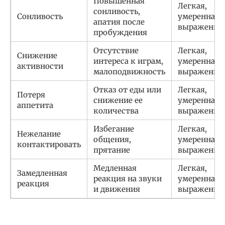
Повышенная
Легкая,
сонливость,
Сонливость
умеренная,
апатия после
выраженна
пробуждения
Отсутствие
Легкая,
Снижение
интереса к играм,
умеренная,
активности
малоподвижность
выраженна
Отказ от еды или
Легкая,
Потеря
снижение ее
умеренная,
аппетита
количества
выраженна
Избегание
Легкая,
Нежелание
общения,
умеренная,
контактировать
прятание
выраженна
Медленная
Легкая,
Замедленная
реакция на звуки
умеренная,
реакция
и движения
выраженна