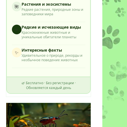
Растения и экосистемы
🌺
Редкие растения, природные зоны и
заповедники мира
Редкие и исчезающие виды
⭐
Краснокнижные животные и
уникальные обитатели планеты
Интересные факты
✨
Удивительное о природе, рекорды и
необычное поведение животных
🌿 Бесплатно · Без регистрации ·
Обновляется каждый день