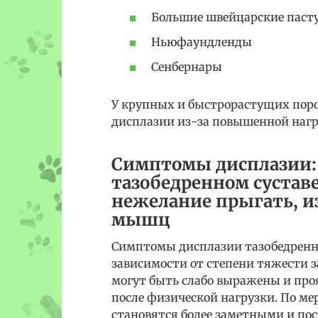
Большие швейцарские паст
Ньюфаундленды
Сенбернары
У крупных и быстрорастущих пород
дисплазии из-за повышенной нагр
Симптомы дисплазии: 
тазобедренном суставе
нежелание прыгать, и
мышц
Симптомы дисплазии тазобедренно
зависимости от степени тяжести 
могут быть слабо выражены и про
после физической нагрузки. По м
становятся более заметными и по