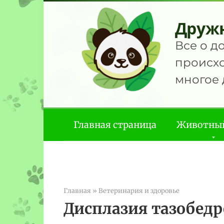
Перейти
к
Друж
контенту
Все о д
происхо
многое 
Главная страница
Животны
Главная
»
Ветеринария и здоровье
Дисплазия тазобедр