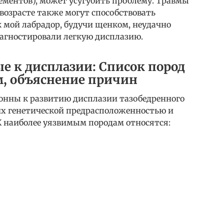
ментов), может усугубить проблему. Травмы
 возрасте также могут способствовать
 мой лабрадор, будучи щенком, неудачно
диагностировали легкую дисплазию.
е к дисплазии: Список пород
, объяснение причин
лонны к развитию дисплазии тазобедренного
с их генетической предрасположенностью и
К наиболее уязвимым породам относятся: