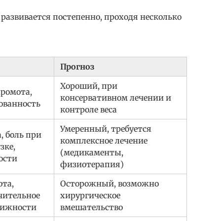
 развивается постепенно, проходя несколько
Прогноз
Хороший, при
ромота,
консервативном лечении и
ованность
контроле веса
Умеренный, требуется
, боль при
комплексное лечение
зке,
(медикаменты,
ости
физиотерапия)
та,
Осторожный, возможно
ачительное
хирургическое
вижности
вмешательство