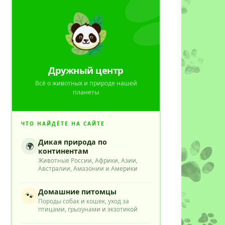
Дружный центр
Всё о животных и природе нашей
планеты
ЧТО НАЙДЁТЕ НА САЙТЕ
Дикая природа по
🌍
континентам
Животные России, Африки, Азии,
Австралии, Амазонии и Америки
Домашние питомцы
🐾
Породы собак и кошек, уход за
птицами, грызунами и экзотикой