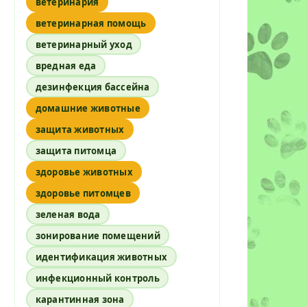
ветеринария
ветеринарная помощь
ветеринарный уход
вредная еда
дезинфекция бассейна
домашние животные
защита животных
защита питомца
здоровье животных
здоровье питомцев
зеленая вода
зонирование помещений
идентификация животных
инфекционный контроль
карантинная зона