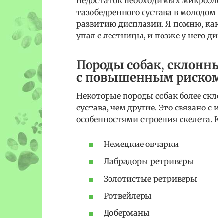
недостаток необходимых микроэле
тазобедренного сустава в молодом
развитию дисплазии. Я помню, как
упал с лестницы, и позже у него 
Породы собак, склонны
с повышенным риском
Некоторые породы собак более ск
сустава, чем другие. Это связано 
особенностями строения скелета. 
Немецкие овчарки
Лабрадоры ретриверы
Золотистые ретриверы
Ротвейлеры
Доберманы