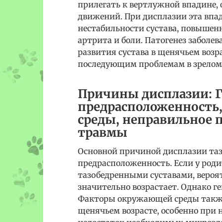
прилегать к вертлужной впадине, 
движений. При дисплазии эта впад
нестабильности сустава, повышенн
артрита и боли. Патогенез заболе
развития сустава в щенячьем возр
последующим проблемам в зрелом 
Причины дисплазии: Г
предрасположенность
среды, неправильное 
травмы
Основной причиной дисплазии таз
предрасположенность. Если у род
тазобедренными суставами, вероя
значительно возрастает. Однако г
Факторы окружающей среды также
щенячьем возрасте, особенно при