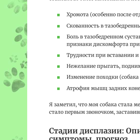
Хромота (особенно после о
Скованность в тазобедренн
Боль в тазобедренном суста
признаки дискомфорта при 
Трудности при вставании и
Нежелание прыгать, подним
Изменение походки (собака 
Атрофия мышц задних коне
Я заметил, что моя собака стала м
стало первым звоночком, заставив
Стадии дисплазии: Оп
симптомы, прогноз