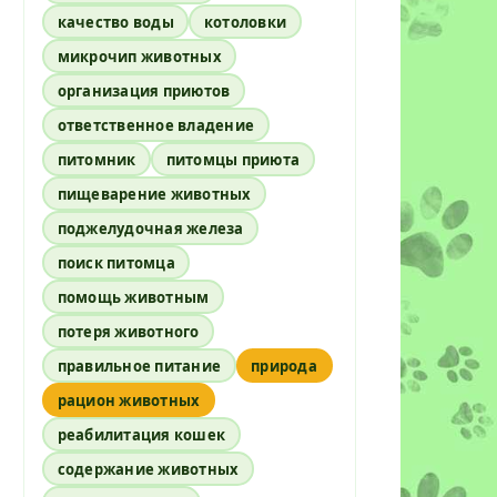
качество воды
котоловки
микрочип животных
организация приютов
ответственное владение
питомник
питомцы приюта
пищеварение животных
поджелудочная железа
поиск питомца
помощь животным
потеря животного
правильное питание
природа
рацион животных
реабилитация кошек
содержание животных