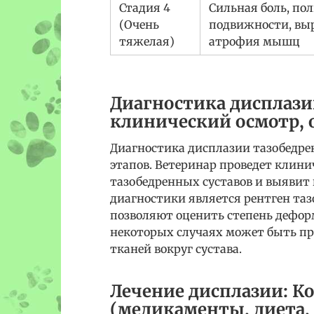
Стадия 4
Сильная боль, по
(Очень
подвижности, вы
тяжелая)
атрофия мышц
Диагностика дисплазии
клинический осмотр, 
Диагностика дисплазии тазобедрен
этапов. Ветеринар проведет клин
тазобедренных суставов и выявит
диагностики является рентген таз
позволяют оценить степень дефор
некоторых случаях может быть пр
тканей вокруг сустава.
Лечение дисплазии: К
(медикаменты, диета,