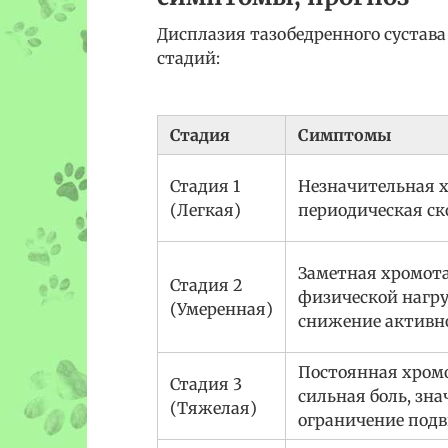
Дисплазия тазобедренного сустава
стадий:
Стадия
Симптомы
Стадия 1
Незначительная х
(Легкая)
периодическая ск
Заметная хромота
Стадия 2
физической нагру
(Умеренная)
снижение активн
Постоянная хромо
Стадия 3
сильная боль, зн
(Тяжелая)
ограничение под