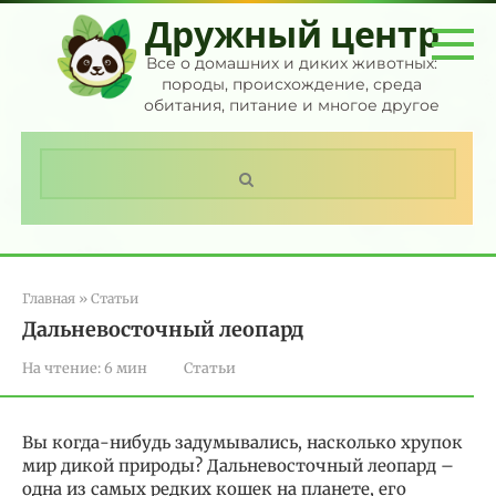
Перейти
Дружный центр
к
контенту
Все о домашних и диких животных:
породы, происхождение, среда
обитания, питание и многое другое
Поиск:
Главная
»
Статьи
Дальневосточный леопард
На чтение:
6 мин
Статьи
Вы когда-нибудь задумывались, насколько хрупок
мир дикой природы? Дальневосточный леопард –
одна из самых редких кошек на планете, его