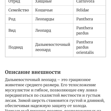
Отряд
Хищные
Carnivora
Семейство
Кошачьи
Felidae
Род
Леопарды
Panthera
Panthera
Вид
Леопард
pardus
Panthera
Дальневосточный
Подвид
pardus
леопард
orientalis
Описание внешности
Дальневосточный леопард – это грациозное
животное среднего размера. Его телосложение
мускулистое и гибкое, позволяющее ему ловко
передвигаться по скалистой местности и густым
лесам. Зимой шерсть становится густой и длинной,
обеспечивая надежную защиту от холода.
Уникальный рисунок розеток, расположенных на