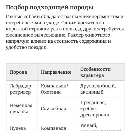
Подбор подходящей породы
Разные собаки обладают разным темпераментом и
потребностями в уходе. Одним достаточно
короткой стрижки раз в полгода, другим требуется
ежедневное вычесывание. Размер животного
напрямую влияет на стоимость содержания и
удобство поездок.
Особенности
Порода
Направление
характера
у
Лабрадор-
Компаньон/
Дружелюбный,
ретривер
Охотник
активный
Преданная,
Немецкая
Служебная
требует
овчарка
дрессировки
Умный,
Пудель
Компаньон