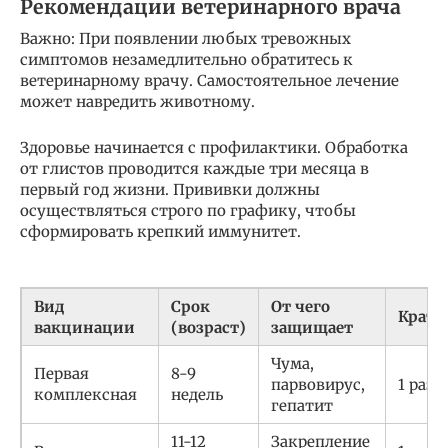
Рекомендации ветеринарного врача
Важно: При появлении любых тревожных
симптомов незамедлительно обратитесь к
ветеринарному врачу. Самостоятельное лечение
может навредить животному.
Здоровье начинается с профилактики. Обработка
от глистов проводится каждые три месяца в
первый год жизни. Прививки должны
осуществляться строго по графику, чтобы
сформировать крепкий иммунитет.
Вид
Срок
От чего
Кратн
вакцинации
(возраст)
защищает
Чума,
Первая
8-9
парвовирус,
1 раз
комплексная
недель
гепатит
11-12
Закрепление