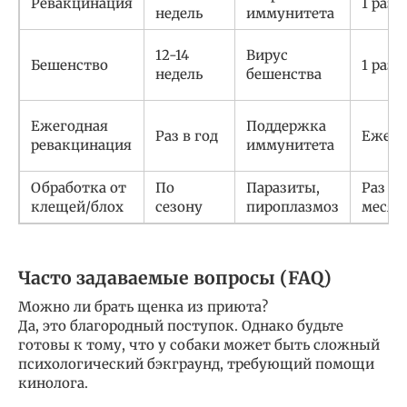
Ревакцинация
1 раз
недель
иммунитета
12-14
Вирус
Бешенство
1 раз
недель
бешенства
Ежегодная
Поддержка
Раз в год
Ежего
ревакцинация
иммунитета
Обработка от
По
Паразиты,
Раз в
клещей/блох
сезону
пироплазмоз
месяц
Часто задаваемые вопросы (FAQ)
Можно ли брать щенка из приюта?
Да, это благородный поступок. Однако будьте
готовы к тому, что у собаки может быть сложный
психологический бэкграунд, требующий помощи
кинолога.