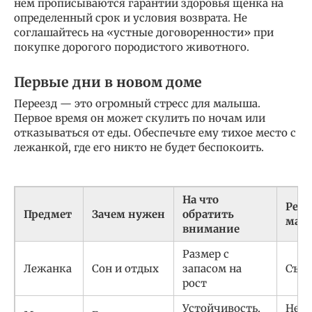
нем прописываются гарантии здоровья щенка на
определенный срок и условия возврата. Не
соглашайтесь на «устные договоренности» при
покупке дорогого породистого животного.
Первые дни в новом доме
Переезд — это огромный стресс для малыша.
Первое время он может скулить по ночам или
отказываться от еды. Обеспечьте ему тихое место с
лежанкой, где его никто не будет беспокоить.
На что
Рек
Предмет
Зачем нужен
обратить
мате
внимание
Размер с
Лежанка
Сон и отдых
запасом на
Съем
рост
Устойчивость,
Нерж