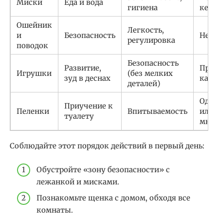
Миски
Еда и вода
гигиена
кера
Ошейник
Легкость,
и
Безопасность
Ней
регулировка
поводок
Безопасность
Развитие,
Про
Игрушки
(без мелких
зуд в деснах
кауч
деталей)
Одно
Приучение к
Пеленки
Впитываемость
или
туалету
мног
Соблюдайте этот порядок действий в первый день:
Обустройте «зону безопасности» с
лежанкой и мисками.
Познакомьте щенка с домом, обходя все
комнаты.