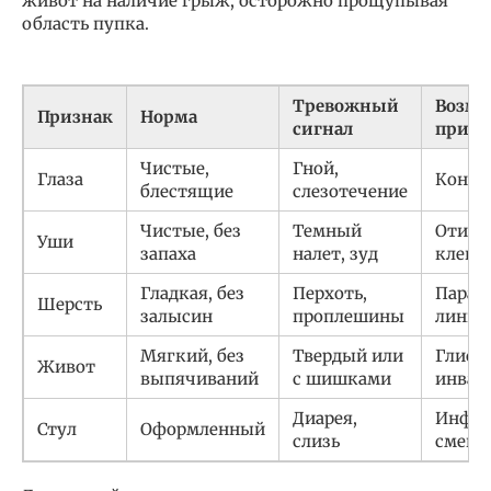
живот на наличие грыж, осторожно прощупывая
область пупка.
Тревожный
Возмо
Признак
Норма
сигнал
причи
Чистые,
Гной,
Глаза
Конъю
блестящие
слезотечение
Чистые, без
Темный
Отит 
Уши
запаха
налет, зуд
клещ
Гладкая, без
Перхоть,
Параз
Шерсть
залысин
проплешины
линьк
Мягкий, без
Твердый или
Глист
Живот
выпячиваний
с шишками
инваз
Диарея,
Инфек
Стул
Оформленный
слизь
смена