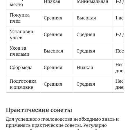
Низкая
Минимальная
1-2 дн
места
Покупка
Средняя
Высокая
1 день
пчел
Установка
Средняя
Средняя
1-2 дн
ульев
Уход за
Высокая
Средняя
Посто
пчелами
Неско
Сбор меда
Средняя
Низкая
дней
Подготовка
Неско
Средняя
Средняя
к зимовке
дней
Практические советы
Для успешного пчеловодства необходимо знать и
применять практические советы. Регулярно