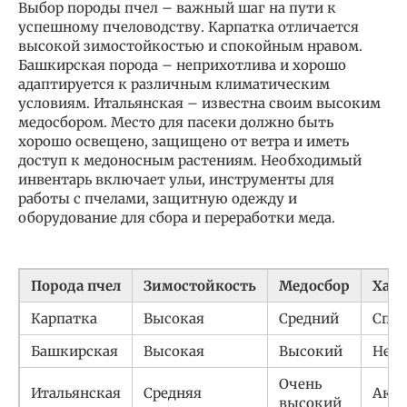
Выбор породы пчел – важный шаг на пути к
успешному пчеловодству. Карпатка отличается
высокой зимостойкостью и спокойным нравом.
Башкирская порода – неприхотлива и хорошо
адаптируется к различным климатическим
условиям. Итальянская – известна своим высоким
медосбором. Место для пасеки должно быть
хорошо освещено, защищено от ветра и иметь
доступ к медоносным растениям. Необходимый
инвентарь включает ульи, инструменты для
работы с пчелами, защитную одежду и
оборудование для сбора и переработки меда.
Порода пчел
Зимостойкость
Медосбор
Хара
Карпатка
Высокая
Средний
Спо
Башкирская
Высокая
Высокий
Неп
Очень
Итальянская
Средняя
Акт
высокий