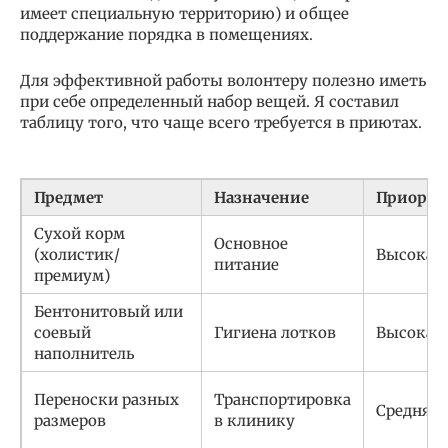
имеет специальную территорию) и общее
поддержание порядка в помещениях.
Для эффективной работы волонтеру полезно иметь
при себе определенный набор вещей. Я составил
таблицу того, что чаще всего требуется в приютах.
Предмет
Назначение
Приорит
Сухой корм
Основное
(холистик/
Высокая
питание
премиум)
Бентонитовый или
соевый
Гигиена лотков
Высокая
наполнитель
Переноски разных
Транспортировка
Средняя
размеров
в клинику