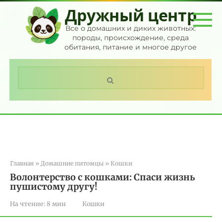
Перейти
Дружный центр
к
контенту
Все о домашних и диких животных:
породы, происхождение, среда
обитания, питание и многое другое
Поиск:
Главная
»
Домашние питомцы
»
Кошки
Волонтерство с кошками: Спаси жизнь
пушистому другу!
На чтение:
8 мин
Кошки