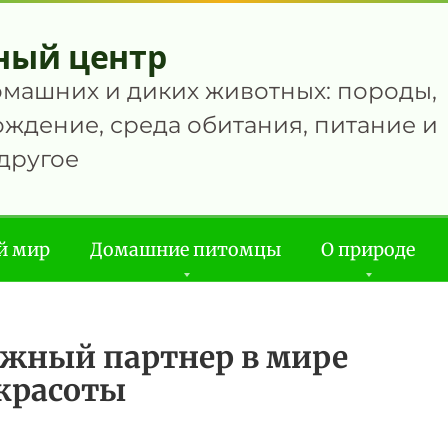
ный центр
омашних и диких животных: породы,
ждение, среда обитания, питание и
другое
й мир
Домашние питомцы
О природе
ежный партнер в мире
красоты