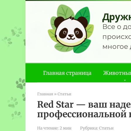
Перейти
к
Друж
контенту
Все о д
происхо
многое 
Главная страница
Животны
Главная
»
Статьи
Red Star — ваш над
профессиональной 
На чтение:
2 мин
Рубрика:
Статьи