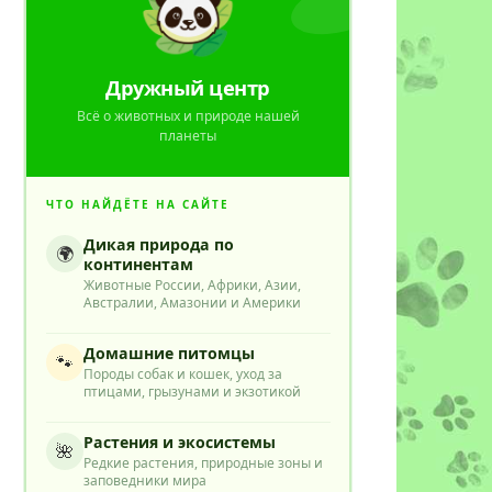
Дружный центр
Всё о животных и природе нашей
планеты
ЧТО НАЙДЁТЕ НА САЙТЕ
Дикая природа по
🌍
континентам
Животные России, Африки, Азии,
Австралии, Амазонии и Америки
Домашние питомцы
🐾
Породы собак и кошек, уход за
птицами, грызунами и экзотикой
Растения и экосистемы
🌺
Редкие растения, природные зоны и
заповедники мира