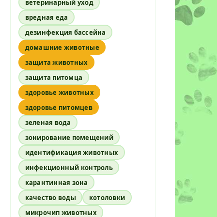
ветеринарный уход
вредная еда
дезинфекция бассейна
домашние животные
защита животных
защита питомца
здоровье животных
здоровье питомцев
зеленая вода
зонирование помещений
идентификация животных
инфекционный контроль
карантинная зона
качество воды
котоловки
микрочип животных