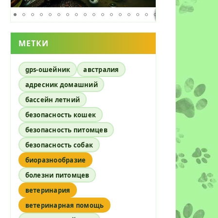
МЕТКИ
gps-ошейник
австралия
адресник домашний
бассейн летний
безопасность кошек
безопасность питомцев
безопасность собак
биоразнообразие
болезни питомцев
ветеринария
ветеринарная помощь