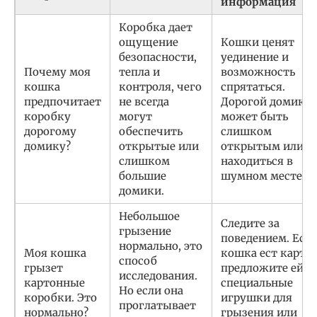
информация
Коробка дает
ощущение
Кошки ценят
безопасности,
уединение и
Почему моя
тепла и
возможность
кошка
контроля, чего
спрятаться.
предпочитает
не всегда
Дорогой домик
коробку
могут
может быть
дорогому
обеспечить
слишком
домику?
открытые или
открытым или
слишком
находиться в
большие
шумном месте.
домики.
Небольшое
Следите за
грызение
поведением. Есл
нормально, это
Моя кошка
кошка ест картон
способ
грызет
предложите ей
исследования.
картонные
специальные
Но если она
коробки. Это
игрушки для
проглатывает
нормально?
грызения или