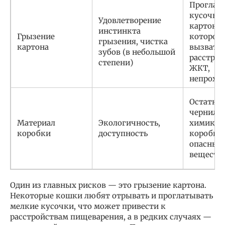
Проглат
кусочко
Удовлетворение
картона,
инстинкта
Грызение
которое
грызения, чистка
картона
вызвать
зубов (в небольшой
расстрой
степени)
ЖКТ,
непрохо
Остатки 
чернил,
Материал
Экологичность,
химикато
коробки
доступность
коробка 
опасных
веществ
Один из главных рисков — это грызение картона.
Некоторые кошки любят отрывать и проглатывать
мелкие кусочки, что может привести к
расстройствам пищеварения, а в редких случаях —