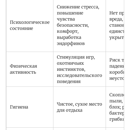
Снижение стресса,
повышение
Нет пря
чувства
вреда, ес
Психологическое
безопасности,
станови
состояние
комфорт,
единств
выработка
укрытие
эндорфинов
Стимуляция игр,
Риск тра
охотничьих
Физическая
падении,
инстинктов,
активность
коробка
исследовательского
неустой
поведения
Скоплен
пыли, гр
Чистое, сухое место
Гигиена
блох; ра
для отдыха
бактерий
грибков