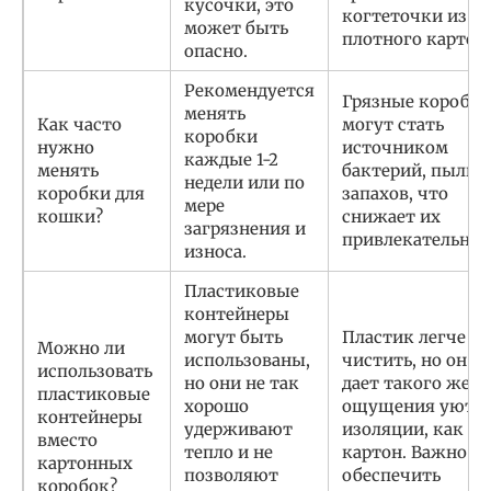
кусочки, это
когтеточки из
может быть
плотного картона
опасно.
Рекомендуется
Грязные коробк
менять
Как часто
могут стать
коробки
нужно
источником
каждые 1-2
менять
бактерий, пыли 
недели или по
коробки для
запахов, что
мере
кошки?
снижает их
загрязнения и
привлекательнос
износа.
Пластиковые
контейнеры
могут быть
Пластик легче
Можно ли
использованы,
чистить, но он не
использовать
но они не так
дает такого же
пластиковые
хорошо
ощущения уюта 
контейнеры
удерживают
изоляции, как
вместо
тепло и не
картон. Важно
картонных
позволяют
обеспечить
коробок?