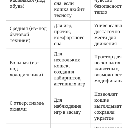
Маленькая (под
чувство
сна, если
обувь)
безопасности,
кошка любит
тепло
тесноту
Для игр,
Универсальнос
Средняя (из-под
пряток,
достаточно
бытовой
комфортного
места для
техники)
сна
движения
Для
Простор для
нескольких
Большая (из-
нескольких
кошек,
под
животных,
создания
холодильника)
возможность
лабиринтов,
модификации
активных игр
Позволяет
Для
кошке
С отверстиями/
наблюдения,
выглядывать,
окнами
игр в засаду
сохраняя
укрытие