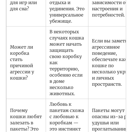
для игр или
отдыха и
зависимости от
для сна?
уединения. Это
настроения и
универсальное
потребностей.
убежище.
В некоторых
случаях кошка
Если вы заметил
может начать
Может ли
агрессивное
защищать
коробка
поведение,
свою коробку
стать
обеспечьте кажд
как
причиной
кошке по
территорию,
агрессии у
несколько укры
особенно если
кошки?
и личных
в доме
пространств.
несколько
животных.
Любовь к
Почему
пакетам схожа
Пакеты могут бы
кошки любят
с любовью к
опасны из-за ри
залезать в
коробкам —
удушья или
пакеты? Это
это инстинкт
проглатывания