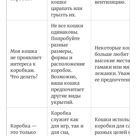
кошке
вентиляцию.
царапать или
грызть их.
Не все кошки
одинаковы.
Попробуйте
разные
Некоторые кошк
Моя кошка
размеры,
больше любят
не проявляет
формы и
высокие места,
интереса к
расположение
гамаки или мягк
коробкам.
коробок.
лежанки. Уважай
Что делать?
Возможно,
ее предпочтения.
ваша кошка
предпочитает
другие виды
укрытий.
Коробка
служит как
Кошки использу
Коробка —
для игр, так и
коробки для сам
это только
для сна,
разных целей в