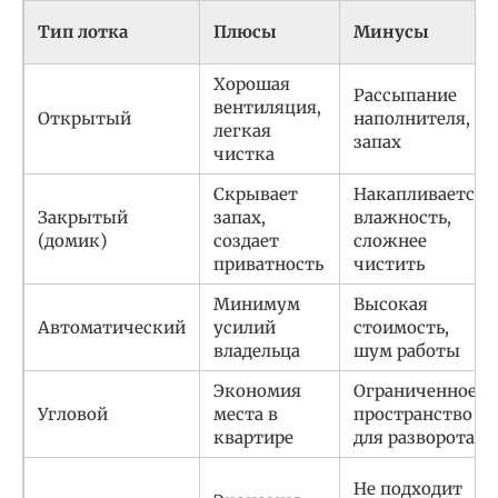
Тип лотка
Плюсы
Минусы
Хорошая
Рассыпание
вентиляция,
Открытый
наполнителя,
легкая
запах
чистка
Скрывает
Накапливается
Закрытый
запах,
влажность,
(домик)
создает
сложнее
приватность
чистить
Минимум
Высокая
Автоматический
усилий
стоимость,
владельца
шум работы
Экономия
Ограниченное
Угловой
места в
пространство
квартире
для разворота
Не подходит