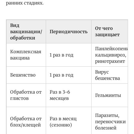
ранних стадиях.
Вид
От чего
вакцинации/
Периодичность
защищает
обработки
Панлейкопения,
Комплексная
1 раз в год
кальцивироз,
вакцина
ринотрахеит
Вирус
Бешенство
1 раз в год
бешенства
Обработка от
Раз в 3-6
Гельминты
глистов
месяцев
Паразиты,
Обработка от
Раз в месяц
переносчики
блох/клещей
(сезонно)
болезней