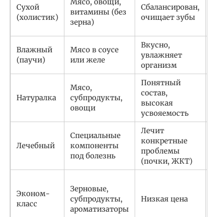
Мясо, овощи,
Сухой
Сбалансирован,
м
витамины (без
(холистик)
очищает зубы
б
зерна)
м
Вкусно,
Д
Влажный
Мясо в соусе
увлажняет
м
(паучи)
или желе
организм
п
Понятный
Мясо,
С
состав,
Натуралка
субпродукты,
с
высокая
овощи
п
усвояемость
Лечит
Н
Специальные
конкретные
и
Лечебный
компоненты
проблемы
б
под болезнь
(почки, ЖКТ)
в
Н
Зерновые,
Эконом-
к
субпродукты,
Низкая цена
класс
б
ароматизаторы
а