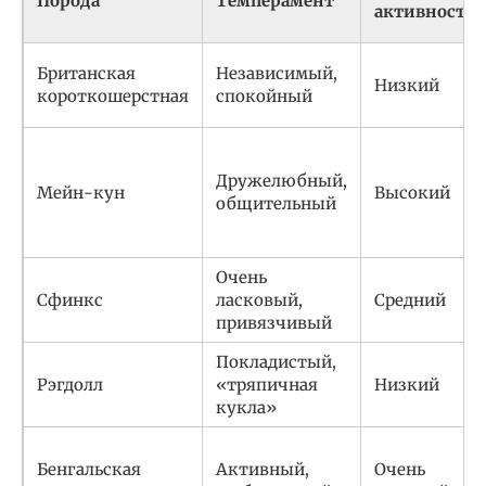
Порода
Темперамент
активности
Британская
Независимый,
Низкий
короткошерстная
спокойный
Дружелюбный,
Мейн-кун
Высокий
общительный
Очень
Сфинкс
ласковый,
Средний
привязчивый
Покладистый,
Рэгдолл
«тряпичная
Низкий
кукла»
Бенгальская
Активный,
Очень