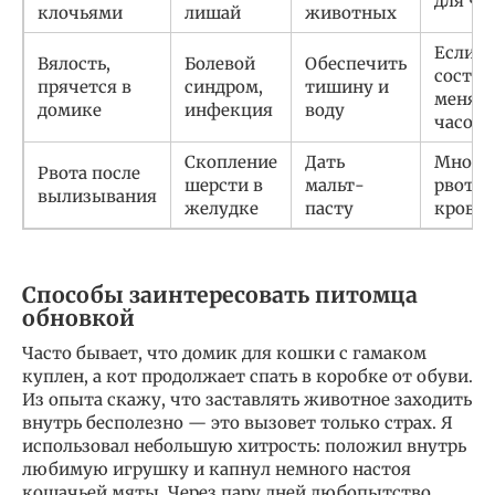
для че
клочьями
лишай
животных
Если
Вялость,
Болевой
Обеспечить
состоя
прячется в
синдром,
тишину и
меняет
домике
инфекция
воду
часов
Скопление
Дать
Много
Рвота после
шерсти в
мальт-
рвота 
вылизывания
желудке
пасту
кровь
Способы заинтересовать питомца
обновкой
Часто бывает, что домик для кошки с гамаком
куплен, а кот продолжает спать в коробке от обуви.
Из опыта скажу, что заставлять животное заходить
внутрь бесполезно — это вызовет только страх. Я
использовал небольшую хитрость: положил внутрь
любимую игрушку и капнул немного настоя
кошачьей мяты. Через пару дней любопытство