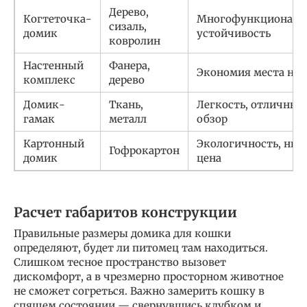
Дерево,
Когтеточка-
Многофункциональн
сизаль,
домик
устойчивость
ковролин
Настенный
Фанера,
Экономия места на 
комплекс
дерево
Домик-
Ткань,
Легкость, отличный
гамак
металл
обзор
Картонный
Экологичность, низ
Гофрокартон
домик
цена
Расчет габаритов конструкции
Правильные размеры домика для кошки
определяют, будет ли питомец там находиться.
Слишком тесное пространство вызовет
дискомфорт, а в чрезмерно просторном животное
не сможет согреться. Важно замерить кошку в
спящем состоянии — свернувшись клубком и