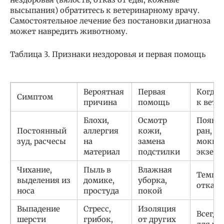
высыпания) обратитесь к ветеринарному врачу.
Самостоятельное лечение без постановки диагноза
может навредить животному.
Таблица 3. Признаки нездоровья и первая помощь
Вероятная
Первая
Когда 
Симптом
причина
помощь
к вете
Блохи,
Осмотр
Появл
Постоянный
аллергия
кожи,
ран,
зуд, расчесы
на
замена
мокну
материал
подстилки
экзем
Чихание,
Пыль в
Влажная
Темпер
выделения из
домике,
уборка,
отказ 
носа
простуда
покой
Выпадение
Стресс,
Изоляция
Всегда
шерсти
грибок,
от других