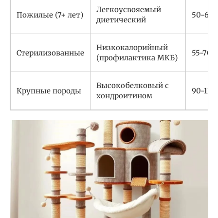
Легкоусвояемый
Пожилые (7+ лет)
50-60
диетический
Низкокалорийный
Стерилизованные
55-70
(профилактика МКБ)
Высокобелковый с
Крупные породы
90-120
хондроитином