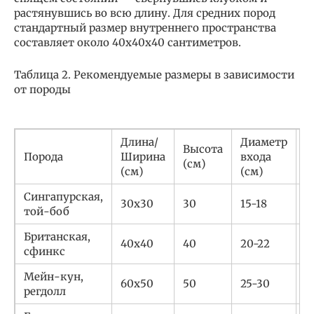
растянувшись во всю длину. Для средних пород
стандартный размер внутреннего пространства
составляет около 40х40х40 сантиметров.
Таблица 2. Рекомендуемые размеры в зависимости
от породы
Длина/
Диаметр
В
Высота
Порода
Ширина
входа
п
(см)
(см)
(см)
(
Сингапурская,
30х30
30
15-18
д
той-боб
Британская,
40х40
40
20-22
4
сфинкс
Мейн-кун,
60х50
50
25-30
8
регдолл