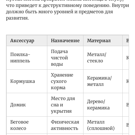
что приведет к деструктивному поведению. Внутри
должно быть много уровней и предметов для
развития.
Аксессуар
Назначение
Материал
Ва
Подача
Поилка-
Металл/
чистой
Кри
ниппель
стекло
воды
Хранение
Керамика/
Кормушка
сухого
Кри
металл
корма
Место для
Дерево/
Домик
сна и
Выс
керамика
укрытия
Беговое
Физическая
Металл
Выс
колесо
активность
(сплошной)