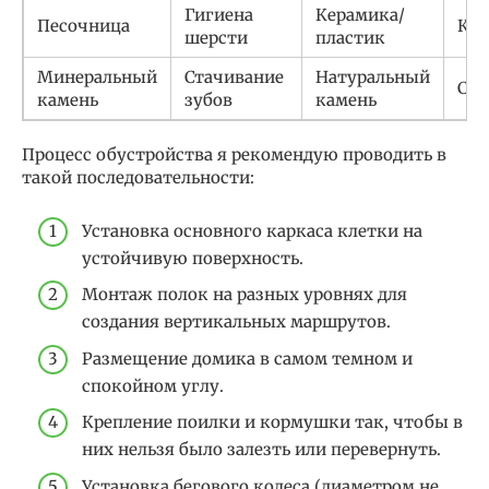
Гигиена
Керамика/
Песочница
Кри
шерсти
пластик
Минеральный
Стачивание
Натуральный
Сре
камень
зубов
камень
Процесс обустройства я рекомендую проводить в
такой последовательности:
Установка основного каркаса клетки на
устойчивую поверхность.
Монтаж полок на разных уровнях для
создания вертикальных маршрутов.
Размещение домика в самом темном и
спокойном углу.
Крепление поилки и кормушки так, чтобы в
них нельзя было залезть или перевернуть.
Установка бегового колеса (диаметром не