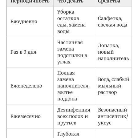
Периодичность
Что делать
Средства
Уборка
остатков
Салфетка,
Ежедневно
еды, замена
свежая вода
воды
Частичная
Лопатка,
замена
Раз в 3 дня
новый
подстилки в
наполнитель
углах
Полная
замена
Вода, слабый
Еженедельно
наполнителя,
мыльный
мытье
раствор
поддона
Дезинфекция
Безопасный
Ежемесячно
всех полок и
антисептик/
прутьев
уксус
Глубокая