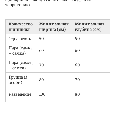
территорию.
Количество
Минимальная
Минимальная
М
шиншилл
ширина (см)
глубина (см)
в
Одна особь
50
50
8
Пара (самка
60
60
1
+ самка)
Пара (самец
70
60
1
+ самка)
Группа (3
80
70
1
особи)
Разведение
100
80
1