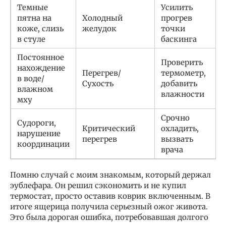
Темные
Усилить
пятна на
Холодный
прогрев
коже, слизь
желудок
точки
в стуле
баскинга
Постоянное
Проверить
нахождение
Перегрев/
термометр,
в воде/
Сухость
добавить
влажном
влажности
мху
Срочно
Судороги,
Критический
охладить,
нарушение
перегрев
вызвать
координации
врача
Помню случай с моим знакомым, который держал
эублефара. Он решил сэкономить и не купил
термостат, просто оставив коврик включенным. В
итоге ящерица получила серьезный ожог живота.
Это была дорогая ошибка, потребовавшая долгого