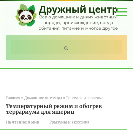
Перейти
Дружный центр
к
контенту
Все о домашних и диких животных:
породы, происхождение, среда
обитания, питание и многое другое
Поиск:
Главная
»
Домашние питомцы
»
Грызуны и экзотика
Температурный режим и обогрев
террариума для ящериц
На чтение:
8 мин
Грызуны и экзотика