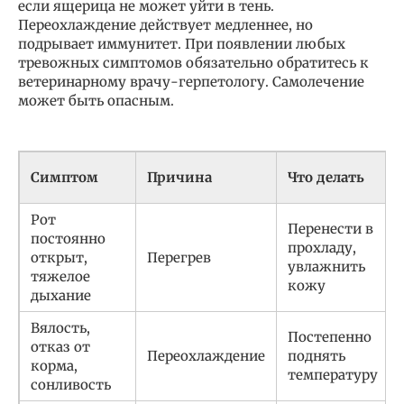
если ящерица не может уйти в тень.
Переохлаждение действует медленнее, но
подрывает иммунитет. При появлении любых
тревожных симптомов обязательно обратитесь к
ветеринарному врачу-герпетологу. Самолечение
может быть опасным.
Симптом
Причина
Что делать
Рот
Перенести в
постоянно
прохладу,
открыт,
Перегрев
увлажнить
тяжелое
кожу
дыхание
Вялость,
Постепенно
отказ от
Переохлаждение
поднять
корма,
температуру
сонливость