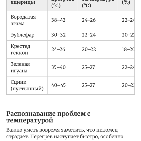
ящерицы
(%)
(°C)
(°C)
Бородатая
38–42
24–26
22–24
агама
Эублефар
30–32
22–24
20–22
Крестед
24–26
20–22
18–20
геккон
Зеленая
35–40
25–27
22–24
игуана
Сцинк
40–45
25–27
20–22
(пустынный)
Распознавание проблем с
температурой
Важно уметь вовремя заметить, что питомец
страдает. Перегрев наступает быстро, особенно