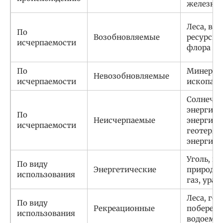
железная
Леса, во
По
Возобновляемые
ресурсы,
исчерпаемости
флора и 
По
Минерал
Невозобновляемые
исчерпаемости
ископае
Солнечн
энергия,
По
Неисчерпаемые
энергия в
исчерпаемости
геотерма
энергия
Уголь, не
По виду
Энергетические
природн
использования
газ, уран
Леса, гор
По виду
Рекреационные
побережь
использования
водоемы