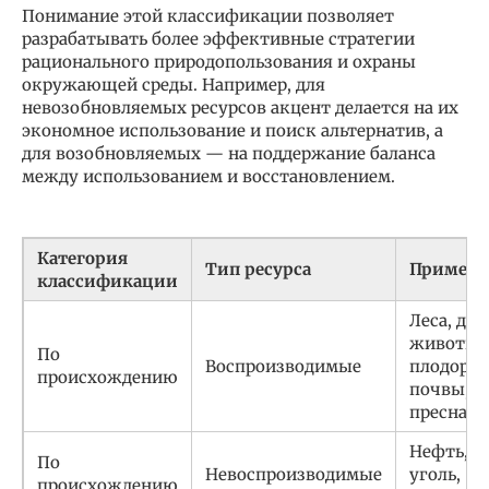
Понимание этой классификации позволяет
разрабатывать более эффективные стратегии
рационального природопользования и охраны
окружающей среды. Например, для
невозобновляемых ресурсов акцент делается на их
экономное использование и поиск альтернатив, а
для возобновляемых — на поддержание баланса
между использованием и восстановлением.
Категория
Тип ресурса
Пример
классификации
Леса, ди
животны
По
Воспроизводимые
плодоро
происхождению
почвы,
пресная 
Нефть, га
По
Невоспроизводимые
уголь,
происхождению