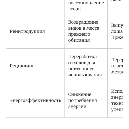
восстановление
лесов
Возвращение
Выпуск 
видов в места
Реинтродукция
лошаде
прежнего
Пржева
обитания
Переработка
Перера
отходов для
Рециклинг
пластик
повторного
металл
использования
Исполь
Снижение
энерго
Энергоэффективность
потребления
техноло
энергии
утеплен