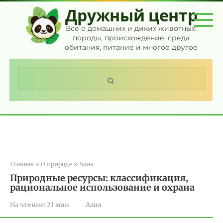
Перейти
Дружный центр
к
контенту
Все о домашних и диких животных:
породы, происхождение, среда
обитания, питание и многое другое
Поиск:
Главная
»
О природе
»
Азия
Природные ресурсы: классификация,
рациональное использование и охрана
На чтение:
21 мин
Азия