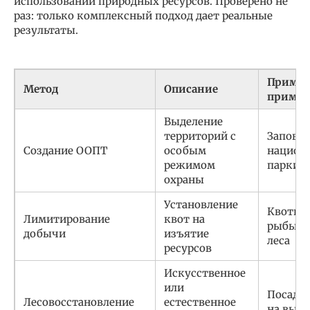
использовании природных ресурсов. Проверено не
раз: только комплексный подход дает реальные
результаты.
Приме
Метод
Описание
примен
Выделение
территорий с
Заповед
Создание ООПТ
особым
национ
режимом
парки, 
охраны
Установление
Квоты 
Лимитирование
квот на
рыбы, 
добычи
изъятие
леса
ресурсов
Искусственное
или
Посадк
Лесовосстановление
естественное
на выру