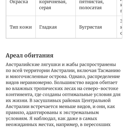
Окраска
коричневая,
пятнистая,
ил
серая
полосатая
пр
Зав
Тип кожи
Гладкая
Бугристая
и с
об
Ареал обитания
Австралийские лягушки и жабы распространены
по всей территории Австралии, включая Тасманию
и многочисленные острова. Однако, распределение
видов неравномерно. Большинство видов обитает
во влажных тропических лесах на северо-востоке
континента, где созданы оптимальные условия для
их жизни. В засушливых районах Центральной
Австралии встречается меньше видов, и они, как
правило, адаптированы к экстремальным
условиям. Я наблюдал, как даже в самых
неожиданных местах, например, в пересохших