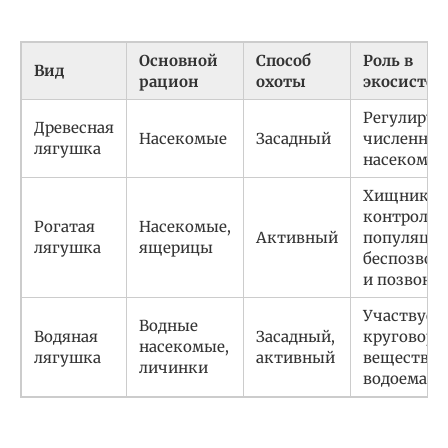
Основной
Способ
Роль в
Вид
рацион
охоты
экосистем
Регулируе
Древесная
Насекомые
Засадный
численнос
лягушка
насекомы
Хищник,
контролир
Рогатая
Насекомые,
Активный
популяци
лягушка
ящерицы
беспозвон
и позвоно
Участвует 
Водные
Водяная
Засадный,
круговоро
насекомые,
лягушка
активный
веществ в
личинки
водоемах