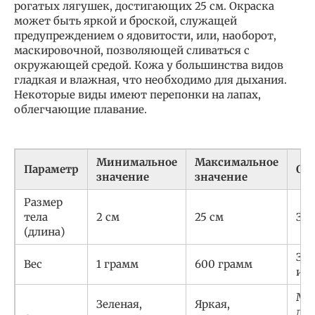
рогатых лягушек, достигающих 25 см. Окраска
может быть яркой и броской, служащей
предупреждением о ядовитости, или, наоборот,
маскировочной, позволяющей сливаться с
окружающей средой. Кожа у большинства видов
гладкая и влажная, что необходимо для дыхания.
Некоторые виды имеют перепонки на лапах,
облегчающие плавание.
Минимальное
Максимальное
Параметр
Ос
значение
значение
Размер
тела
2 см
25 см
Зав
(длина)
Зав
Вес
1 грамм
600 грамм
и в
Мо
Зеленая,
Яркая,
для