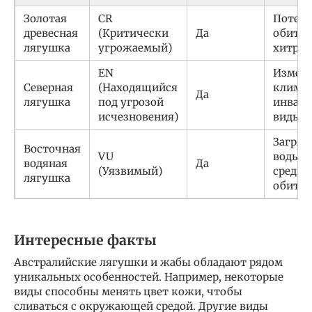
Золотая
CR
Потеря
древесная
(Критически
Да
обитан
лягушка
угрожаемый)
хитри
EN
Измен
Северная
(Находящийся
климат
Да
лягушка
под угрозой
инваз
исчезновения)
виды
Загряз
Восточная
VU
воды, 
водяная
Да
(Уязвимый)
среды
лягушка
обита
Интересные факты
Австралийские лягушки и жабы обладают рядом
уникальных особенностей. Например, некоторые
виды способны менять цвет кожи, чтобы
сливаться с окружающей средой. Другие виды