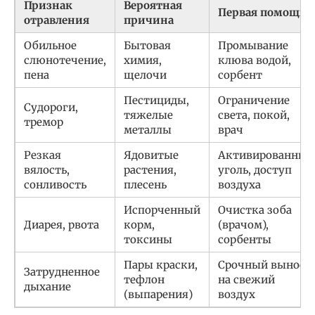
Признак
Вероятная
Первая помощь
отравления
причина
Обильное
Бытовая
Промывание
слюнотечение,
химия,
клюва водой,
пена
щелочи
сорбент
Пестициды,
Ограничение
Судороги,
тяжелые
света, покой,
тремор
металлы
врач
Резкая
Ядовитые
Активированный
вялость,
растения,
уголь, доступ
сонливость
плесень
воздуха
Испорченный
Очистка зоба
Диарея, рвота
корм,
(врачом),
токсины
сорбенты
Пары краски,
Срочный вынос
Затрудненное
тефлон
на свежий
дыхание
(выпарения)
воздух