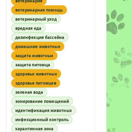
ветеринария
ветеринарная помощь
ветеринарный уход
вредная еда
дезинфекция бассейна
домашние животные
защита животных
защита питомца
здоровье животных
здоровье питомцев
зеленая вода
зонирование помещений
идентификация животных
инфекционный контроль
карантинная зона