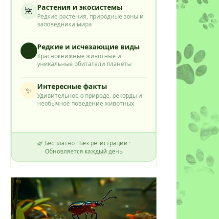
Растения и экосистемы
🌺
Редкие растения, природные зоны и
заповедники мира
Редкие и исчезающие виды
⭐
Краснокнижные животные и
уникальные обитатели планеты
Интересные факты
✨
Удивительное о природе, рекорды и
необычное поведение животных
🌿 Бесплатно · Без регистрации ·
Обновляется каждый день