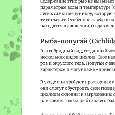
Содержание этих рыб не вызывает
параметрам воды и температуре (от
легко: самки мечут икру, которую 
те её съедят. Особенность зебр в 
находятся в движении, создавая д
Рыба-попугай (Cichlid
Это гибридный вид, созданный чел
нескольких видов цихлид. Свое на
рта и округлого тела. Попугаи о
характером и могут даже «привяз
В уходе они требуют просторных ак
они смогут обустроить свои гнезда
цихлиды склонны к загрязнению с
или совместимых рыб схожего раз