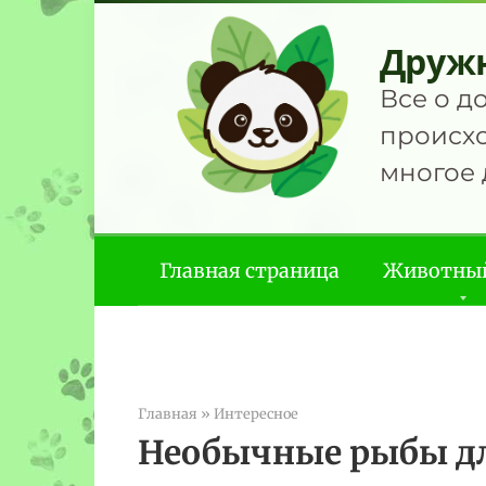
Перейти
к
Друж
контенту
Все о д
происхо
многое 
Главная страница
Животны
Главная
»
Интересное
Необычные рыбы д