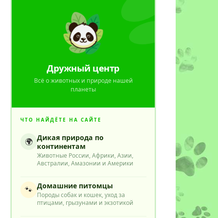
Дружный центр
Всё о животных и природе нашей
планеты
ЧТО НАЙДЁТЕ НА САЙТЕ
Дикая природа по
🌍
континентам
Животные России, Африки, Азии,
Австралии, Амазонии и Америки
Домашние питомцы
🐾
Породы собак и кошек, уход за
птицами, грызунами и экзотикой