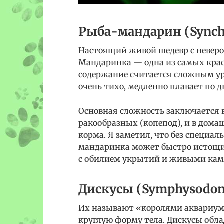
Рыба-мандарин (Synchi
Настоящий живой шедевр с неверо
Мандаринка — одна из самых крас
содержание считается сложным ур
очень тихо, медленно плавает по 
Основная сложность заключается в
ракообразных (копепод), и в дома
корма. Я заметил, что без специа
мандаринка может быстро истощит
с обилием укрытий и живыми ка
Дискусы (Symphysodon
Их называют «королями аквариума
круглую форму тела. Дискусы обл