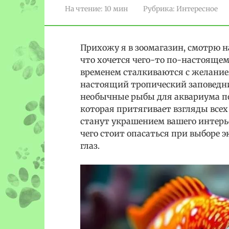
На чтение:
10 мин
Рубрика:
Интересное
Прихожу я в зоомагазин, смотрю 
что хочется чего-то по-настоящем
временем сталкиваются с желание
настоящий тропический заповедн
необычные рыбы для аквариума п
которая притягивает взгляды всех 
станут украшением вашего интерье
чего стоит опасаться при выборе 
глаз.