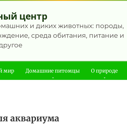
ный центр
омашних и диких животных: породы,
ждение, среда обитания, питание и
другое
й мир
Домашние питомцы
О природе
ля аквариума