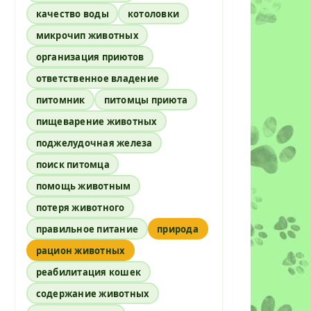
качество воды
котоловки
микрочип животных
организация приютов
ответственное владение
питомник
питомцы приюта
пищеварение животных
поджелудочная железа
поиск питомца
помощь животным
потеря животного
правильное питание
природа
рацион животных
реабилитация кошек
содержание животных