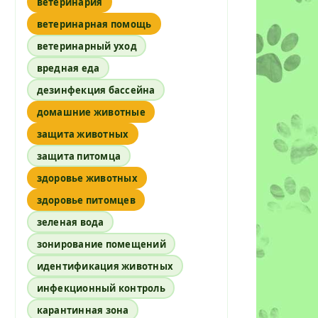
ветеринария
ветеринарная помощь
ветеринарный уход
вредная еда
дезинфекция бассейна
домашние животные
защита животных
защита питомца
здоровье животных
здоровье питомцев
зеленая вода
зонирование помещений
идентификация животных
инфекционный контроль
карантинная зона