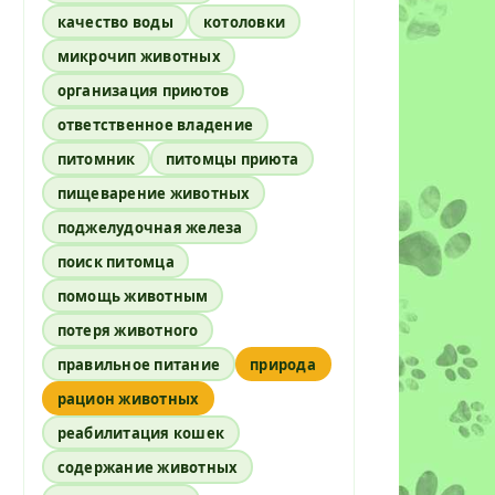
качество воды
котоловки
микрочип животных
организация приютов
ответственное владение
питомник
питомцы приюта
пищеварение животных
поджелудочная железа
поиск питомца
помощь животным
потеря животного
правильное питание
природа
рацион животных
реабилитация кошек
содержание животных