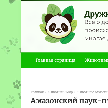
Перейти
к
Друж
контенту
Все о д
происхо
многое 
Главная страница
Животны
Главная
»
Животный мир
»
Животные Амазон
Амазонский паук-п