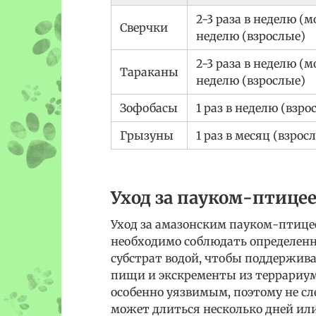
2-3 раза в неделю (мо
Сверчки
неделю (взрослые)
2-3 раза в неделю (мо
Тараканы
неделю (взрослые)
Зофобасы
1 раз в неделю (взро
Грызуны
1 раз в месяц (взрос
Уход за пауком-птице
Уход за амазонским пауком-птицее
необходимо соблюдать определенн
субстрат водой, чтобы поддержив
пищи и экскременты из террариум
особенно уязвимым, поэтому не сле
может длиться несколько дней или