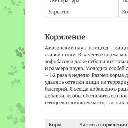
Температура
24
Укрытие
Ко
Кормление
Амазонский паук-птицеед – хищни
живой пищи. В качестве корма мож
зофобасов и даже небольших грызу
и размера паука. Молодых особей с
– 1-2 раза в неделю. Размер корма
удалять остатки пищи из террари
бактерий. Я всегда добавляю в р
добавки, чтобы обеспечить его п
птицееда слишком часто, так как 
Корм
Частота кормления