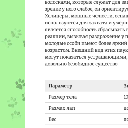
волосками, которые служат для защ
зрение у него слабое, он ориентир
Хелицеры, мощные челюсти, осн
используются для захвата и умер
является способность сбрасывать 
реакции, вызывая раздражение у п
молодые особи имеют более яркий 
возрастом. Внешний вид этих паук
могут показаться устрашающими, 
довольно безобидное существо.
Параметр
З
Размер тела
1
Размах лап
д
Вес
д