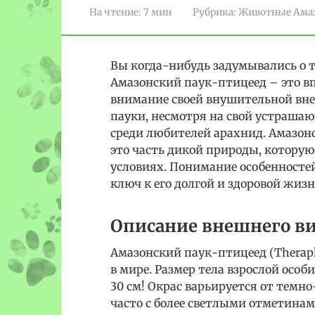
На чтение:
7 мин
Рубрика:
Животные Ама
Вы когда-нибудь задумывались о т
Амазонский паук-птицеед – это в
внимание своей внушительной вн
пауки, несмотря на свой устраша
среди любителей арахнид. Амазонс
это часть дикой природы, котору
условиях. Понимание особенностей
ключ к его долгой и здоровой жизн
Описание внешнего в
Амазонский паук-птицеед (Theraph
в мире. Размер тела взрослой особи
30 см! Окрас варьируется от темн
часто с более светлыми отметинам