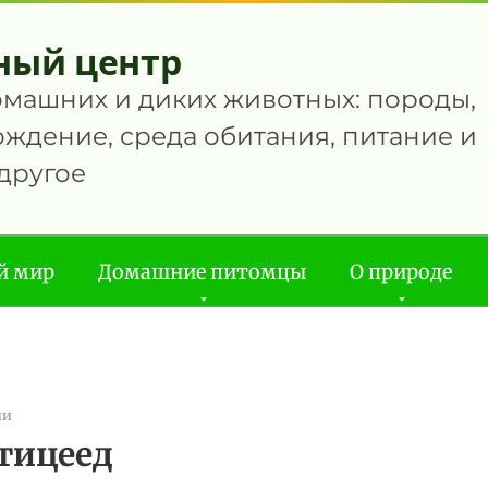
ный центр
омашних и диких животных: породы,
ждение, среда обитания, питание и
другое
й мир
Домашние питомцы
О природе
ии
тицеед