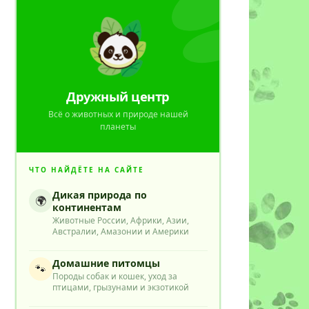
Дружный центр
Всё о животных и природе нашей
планеты
ЧТО НАЙДЁТЕ НА САЙТЕ
Дикая природа по
🌍
континентам
Животные России, Африки, Азии,
Австралии, Амазонии и Америки
Домашние питомцы
🐾
Породы собак и кошек, уход за
птицами, грызунами и экзотикой