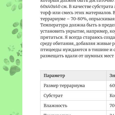
который должен быть достаточно 
60x40x40 см. В качестве субстрат
торф или смесь этих материалов.
террариуме – 70-80%, опрыскивая с
Температура должна быть в предел
установить укрытие, например, ко
прятаться. Я всегда стараюсь соз
среду обитания, добавляя живые р
птицееды нуждаются в тишине и с
размещать вдали от шумных мест 
Параметр
Зн
Размер террариума
60
Субстрат
Ко
Влажность
70