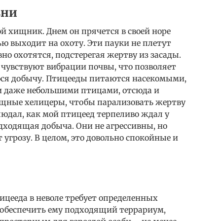
зни
й хищник. Днем он прячется в своей норе
ью выходит на охоту. Эти пауки не плетут
но охотятся, подстерегая жертву из засады.
чувствуют вибрации почвы, что позволяет
я добычу. Птицееды питаются насекомыми,
 даже небольшими птицами, отсюда и
ощные хелицеры, чтобы парализовать жертву
блюдал, как мой птицеед терпеливо ждал у
одходящая добыча. Они не агрессивны, но
угрозу. В целом, это довольно спокойные и
ицееда в неволе требует определенных
 обеспечить ему подходящий террариум,