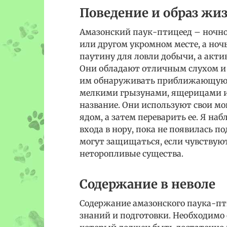
Поведение и образ жи
Амазонский паук-птицеед – ночно
или другом укромном месте, а ноч
паутину для ловли добычи, а актив
Они обладают отличным слухом и 
им обнаруживать приближающуюс
мелкими грызунами, ящерицами и
название. Они используют свои м
ядом, а затем переварить ее. Я на
входа в нору, пока не появилась п
могут защищаться, если чувствуют 
неторопливые существа.
Содержание в неволе
Содержание амазонского паука-пт
знаний и подготовки. Необходимо