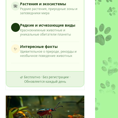
Растения и экосистемы
🌺
Редкие растения, природные зоны и
заповедники мира
Редкие и исчезающие виды
⭐
Краснокнижные животные и
уникальные обитатели планеты
Интересные факты
✨
Удивительное о природе, рекорды и
необычное поведение животных
🌿 Бесплатно · Без регистрации ·
Обновляется каждый день