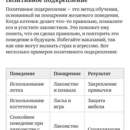
Позитивное подкрепление
Позитивное подкрепление – это метод обучения,
основанный на поощрении желаемого поведения.
Когда котенок делает что-то правильно, похвалите
его и угостите лакомством. Это поможет ему
понять, что он сделал правильно, и повторить это
поведение в будущем. Избегайте наказаний, так
как они могут вызвать страх и агрессию. Вот
несколько примеров позитивного подкрепления:
Поведение
Поощрение
Результат
Использование
Лакомство
Закрепление
лотка
и похвала
привычки
Использование
Ласка и
Защита
когтеточки
игра
мебели
Спокойное
поведение при
Лакомство
знакомстве с
Социализация