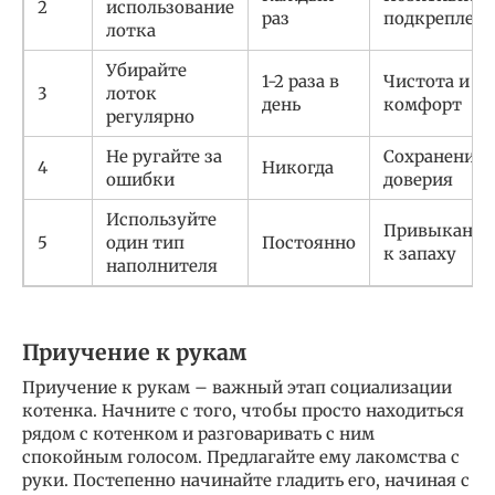
2
использование
раз
подкреплени
лотка
Убирайте
1-2 раза в
Чистота и
3
лоток
день
комфорт
регулярно
Не ругайте за
Сохранение
4
Никогда
ошибки
доверия
Используйте
Привыкание
5
один тип
Постоянно
к запаху
наполнителя
Приучение к рукам
Приучение к рукам – важный этап социализации
котенка. Начните с того, чтобы просто находиться
рядом с котенком и разговаривать с ним
спокойным голосом. Предлагайте ему лакомства с
руки. Постепенно начинайте гладить его, начиная с