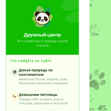
Дружный центр
Всё о животных и природе нашей
планеты
ЧТО НАЙДЁТЕ НА САЙТЕ
Дикая природа по
🌍
континентам
Животные России, Африки, Азии,
Австралии, Амазонии и Америки
Домашние питомцы
🐾
Породы собак и кошек, уход за
птицами, грызунами и экзотикой