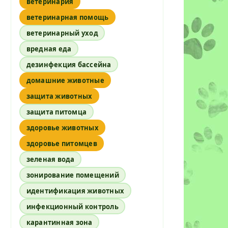
ветеринария
ветеринарная помощь
ветеринарный уход
вредная еда
дезинфекция бассейна
домашние животные
защита животных
защита питомца
здоровье животных
здоровье питомцев
зеленая вода
зонирование помещений
идентификация животных
инфекционный контроль
карантинная зона