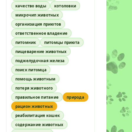
качество воды
котоловки
микрочип животных
организация приютов
ответственное владение
питомник
питомцы приюта
пищеварение животных
поджелудочная железа
поиск питомца
помощь животным
потеря животного
правильное питание
природа
рацион животных
реабилитация кошек
содержание животных