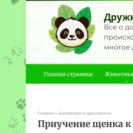
Перейти
к
Друж
контенту
Все о д
происхо
многое 
Главная страница
Животны
Главная
»
Воспитание и дрессировка
Приучение щенка к