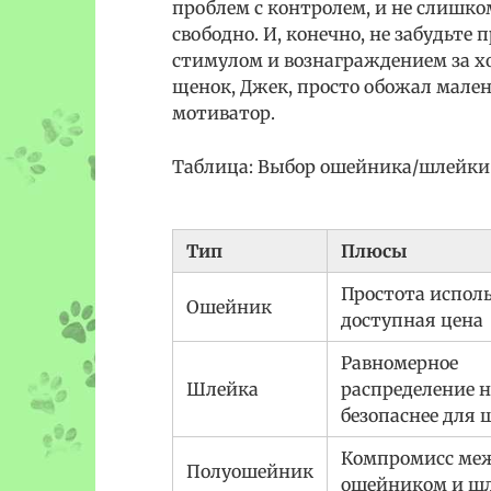
проблем с контролем, и не слишко
свободно. И, конечно, не забудьте
стимулом и вознаграждением за х
щенок, Джек, просто обожал мален
мотиватор.
Таблица: Выбор ошейника/шлейки
Тип
Плюсы
Простота исполь
Ошейник
доступная цена
Равномерное
Шлейка
распределение н
безопаснее для 
Компромисс ме
Полуошейник
ошейником и ш