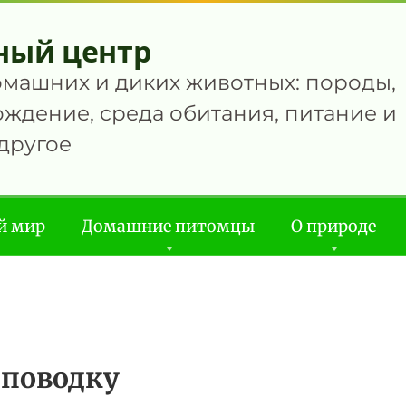
ный центр
омашних и диких животных: породы,
ждение, среда обитания, питание и
другое
й мир
Домашние питомцы
О природе
 поводку