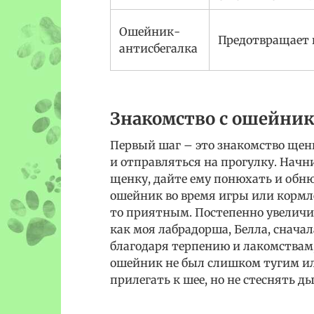
Ошейник-
Предотвращает 
антисбегалка
Знакомство с ошейни
Первый шаг – это знакомство щенк
и отправляться на прогулку. Начн
щенку, дайте ему понюхать и обню
ошейник во время игры или кормле
то приятным. Постепенно увеличи
как моя лабрадорша, Белла, снача
благодаря терпению и лакомствам,
ошейник не был слишком тугим и
прилегать к шее, но не стеснять д