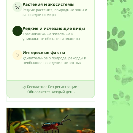
Растения и экосистемы
🌺
Редкие растения, природные зоны и
заповедники мира
Редкие и исчезающие виды
⭐
Краснокнижные животные и
уникальные обитатели планеты
Интересные факты
✨
Удивительное о природе, рекорды и
необычное поведение животных
🌿 Бесплатно · Без регистрации ·
Обновляется каждый день