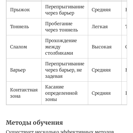
Перепрыгивание
Прыжок
Средняя
Бар
через барьер
Пробегание
Тоннель
Легкая
То
через тоннель
Прохождение
Слалом
между
Высокая
Сл
столбиками
Перепрыгивание
Барьер
через барьер, не
Средняя
Бар
задевая
Касание
Контактная
определенной
Средняя
Го
зона
зоны
Методы обучения
Существует несколько эффективных методов