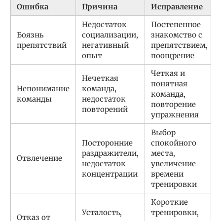
Ошибка
Причина
Исправление
Недостаток
Постепенное
Боязнь
социализации,
знакомство с
препятствий
негативный
препятствием,
опыт
поощрение
Четкая и
Нечеткая
понятная
Непонимание
команда,
команда,
команды
недостаток
повторение
повторений
упражнения
Выбор
Посторонние
спокойного
раздражители,
места,
Отвлечение
недостаток
увеличение
концентрации
времени
тренировки
Короткие
Усталость,
тренировки,
Отказ от