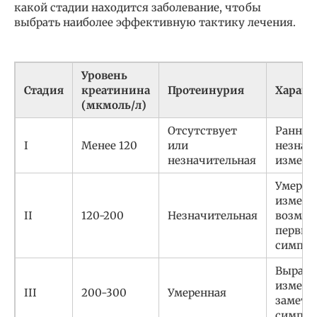
какой стадии находится заболевание, чтобы
выбрать наиболее эффективную тактику лечения.
Уровень
Стадия
креатинина
Протеинурия
Характ
(мкмоль/л)
Отсутствует
Ранняя 
I
Менее 120
или
незнач
незначительная
измене
Умерен
измене
II
120-200
Незначительная
возмо
первые
симпт
Выраж
измене
III
200-300
Умеренная
заметн
симпт