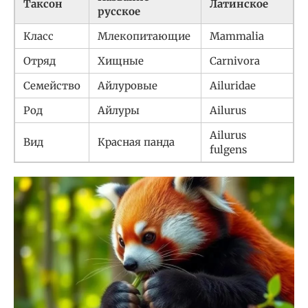
Таксон
Латинское
русское
Класс
Млекопитающие
Mammalia
Отряд
Хищные
Carnivora
Семейство
Айлуровые
Ailuridae
Род
Айлуры
Ailurus
Ailurus
Вид
Красная панда
fulgens