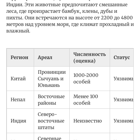
Индии. Эти животные предпочитают смешанные
леса, где произрастает бамбук, клены, дубы и
пихты. Они встречаются на высоте от 2200 до 4800
метров над уровнем моря, где климат прохладный и
влажный.
Численность
Регион
Ареал
Статус
(оценка)
Провинции
1000-2000
Китай
Сычуань и
Уязвимый
особей
Юньнань
Восточные
Менее 100
Непал
Уязвимый
районы
особей
Северо-
Индия
восточные
Неизвестно
Уязвимый
штаты
Северные