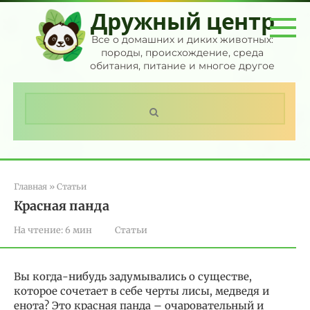
Перейти
Дружный центр
к
контенту
Все о домашних и диких животных:
породы, происхождение, среда
обитания, питание и многое другое
Поиск:
Главная
»
Статьи
Красная панда
На чтение:
6 мин
Статьи
Вы когда-нибудь задумывались о существе,
которое сочетает в себе черты лисы, медведя и
енота? Это красная панда – очаровательный и