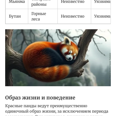
Мьянма
Неизвестно
Уязвимый
районы
Горные
Бутан
Неизвестно
Уязвимый
леса
Образ жизни и поведение
Красные панды ведут преимущественно
одиночный образ жизни, за исключением периода