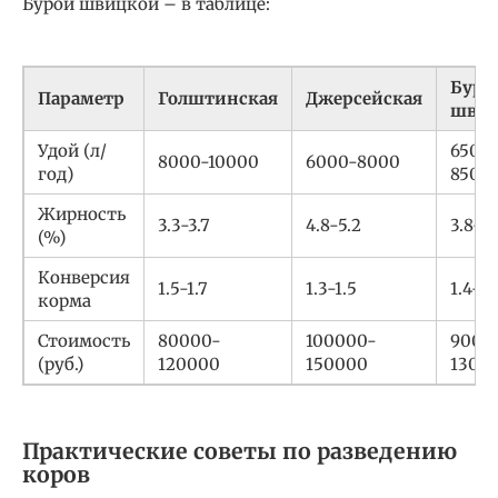
Бурой швицкой – в таблице:
Бура
Параметр
Голштинская
Джерсейская
швиц
Удой (л/
6500
8000-10000
6000-8000
год)
8500
Жирность
3.3-3.7
4.8-5.2
3.8-4.
(%)
Конверсия
1.5-1.7
1.3-1.5
1.4-1.
корма
Стоимость
80000-
100000-
9000
(руб.)
120000
150000
1300
Практические советы по разведению
коров