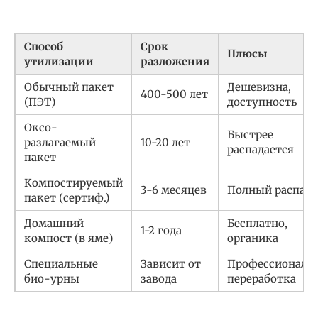
Способ
Срок
Плюсы
утилизации
разложения
Обычный пакет
Дешевизна,
400-500 лет
(ПЭТ)
доступность
Оксо-
Быстрее
разлагаемый
10-20 лет
распадается
пакет
Компостируемый
3-6 месяцев
Полный распад
пакет (сертиф.)
Домашний
Бесплатно,
1-2 года
компост (в яме)
органика
Специальные
Зависит от
Профессиональ
био-урны
завода
переработка