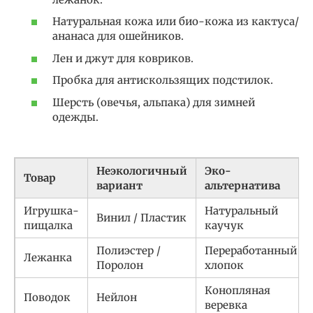
Натуральная кожа или био-кожа из кактуса/
ананаса для ошейников.
Лен и джут для ковриков.
Пробка для антискользящих подстилок.
Шерсть (овечья, альпака) для зимней
одежды.
Неэкологичный
Эко-
Товар
вариант
альтернатива
Игрушка-
Натуральный
Винил / Пластик
пищалка
каучук
Полиэстер /
Переработанный
Лежанка
Поролон
хлопок
Конопляная
Поводок
Нейлон
веревка