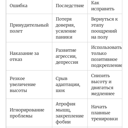
Как
Ошибка
Последствие
исправить
Потеря
Вернуться к
Принудительный
доверия,
этапу
полет
усиление
поощрений
паники
на полу
Использовать
Развитие
Наказание за
только
агрессии,
отказ
позитивное
депрессия
подкрепление
Снизить
Резкое
Срыв
высоту и
увеличение
адаптации,
двигаться
высоты
шок
медленнее
Атрофия
Начать
Игнорирование
мышц,
плавные
проблемы
закрепление
тренировки
фобии