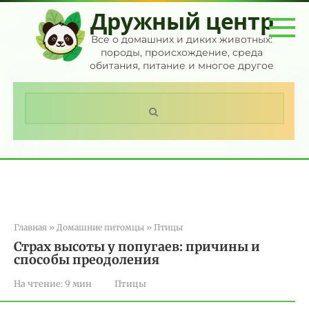
Перейти
Дружный центр
к
контенту
Все о домашних и диких животных:
породы, происхождение, среда
обитания, питание и многое другое
Поиск:
Главная
»
Домашние питомцы
»
Птицы
Страх высоты у попугаев: причины и
способы преодоления
На чтение:
9 мин
Птицы