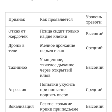
Уровень
Признак
Как проявляется
тревоги
Отказ от
Птица сидит только
Высокий
жердочек
на дне клетки
Дрожь в
Мелкое дрожание
Средний
теле
перьев и лап
Учащенное,
тяжелое дыхание
Тахипноэ
Высокий
через открытый
клюв
Попытки укусить
Агрессия
при попытке
Средний
поднять вверх
Резкие, громкие
Вокализация
Высокий
крики при подъеме