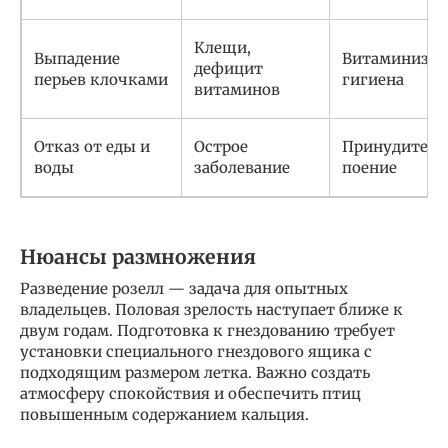
Клещи,
Выпадение
Витаминизац
дефицит
перьев клочками
гигиена
витаминов
Отказ от еды и
Острое
Принудител
воды
заболевание
поение
Нюансы размножения
Разведение розелл — задача для опытных
владельцев. Половая зрелость наступает ближе к
двум годам. Подготовка к гнездованию требует
установки специального гнездового ящика с
подходящим размером летка. Важно создать
атмосферу спокойствия и обеспечить птиц
повышенным содержанием кальция.