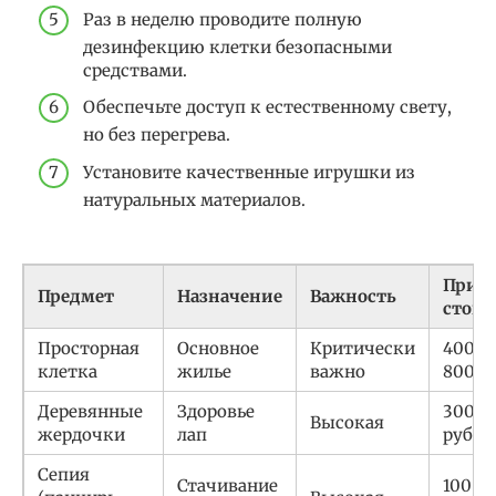
Раз в неделю проводите полную
дезинфекцию клетки безопасными
средствами.
Обеспечьте доступ к естественному свету,
но без перегрева.
Установите качественные игрушки из
натуральных материалов.
Прим
Предмет
Назначение
Важность
стоим
Просторная
Основное
Критически
4000
клетка
жилье
важно
8000 
Деревянные
Здоровье
300 —
Высокая
жердочки
лап
руб.
Сепия
Стачивание
100 —