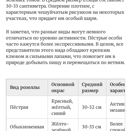
30-33 сантиметра. Оперение плотное, с
характерным чешуйчатым рисунком на некоторых
участках, что придает им особый шарм.
Я заметил, что разные виды могут немного
отличаться по уровню активности. Пёстрые особи
часто кажутся более экспрессивными. В целом, все
представители этого вида обладают крепким
клювом и сильными лапами, что помогает им в
природе добывать пищу и перемещаться по ветвям.
Основной
Средний
Особенн
Вид розеллы
окрас
размер
характер
Красный,
Активная
Пёстрая
жёлтый,
30-32 см
независ
синий
Жёлто-
Более
Обыкновенная
30-33 см
зелёный
спокойн