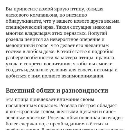
Вы приносите домой яркую птицу, ожидая
ласкового компаньона, но внезапно
обнаруживаете, что у вашего нового друга весьма
специфический нрав. Такая ситуация знакома
многим владельцам этих пернатых. Попугай
розелла ценится за невероятное оперение и
мелодичный голос, что делает его желанным
гостем в любом доме. В этой статье я подробно
разберу особенности характера птицы, правила
ухода и секреты воспитания, чтобы вы смогли
создать идеальные условия для своего питомца и
добиться с ним полного взаимопонимания.
Внешний облик и разновидности
Эта птица привлекает внимание своим
насыщенным окрасом. Розелла пёстрая обладает
ярко-красным телом, жёлтыми щеками и сине-
зелёным хвостом. Розелла обыкновенная выглядит
более сдержанно, с преобладанием жёлтых и
зелёных тонов. В среднем размер птицы составляет