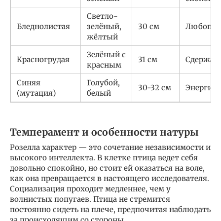
Светло-
Бледнолистая
зелёный,
30 см
Любопы
жёлтый
Зелёный с
Красногрудая
31 см
Сдержан
красным
Синяя
Голубой,
30-32 см
Энергич
(мутация)
белый
Темперамент и особенности натуры
Розелла характер — это сочетание независимости и
высокого интеллекта. В клетке птица ведет себя
довольно спокойно, но стоит ей оказаться на воле,
как она превращается в настоящего исследователя.
Социализация проходит медленнее, чем у
волнистых попугаев. Птица не стремится
постоянно сидеть на плече, предпочитая наблюдать
за происходящим со стороны.