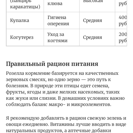
(панцирь
Высокая
клюва
руб.
каракатицы)
Гигиена
400 —
Купалка
Средняя
оперения
руб.
Уход за
200 —
Когутерез
Средняя
когтями
руб.
Правильный рацион питания
Розелла кормление базируется на качественных
зерновых смесях, но одно зерно — это путь к
болезням. В природе эти птицы едят семена,
фрукты, ягоды и даже мелких насекомых, таких
как жуки или слизни. В домашних условиях важно
соблюдать баланс макро- и микроэлементов.
Я рекомендую добавлять в рацион свежую зелень и
овощи ежедневно. Витамины лучше вводить в виде
натуральных продуктов, а аптечные добавки