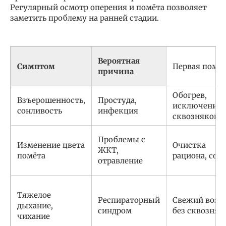
Регулярный осмотр оперения и помёта позволяет
заметить проблему на ранней стадии.
Вероятная
Симптом
Первая помо
причина
Обогрев,
Взъерошенность,
Простуда,
исключение
сонливость
инфекция
сквозняков
Проблемы с
Изменение цвета
Очистка
ЖКТ,
помёта
рациона, сор
отравление
Тяжелое
Респираторный
Свежий возд
дыхание,
синдром
без сквозняк
чихание