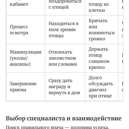
поздороваться
пер
кабинет
птицу из
с птицей
но
клетки
Кричать
Находиться в
Чу
Процесс
или
поле зрения
по
осмотра
извиняться
птицы
за
громко
Держать
Манипуляции
Отвлекать
птицу
Ми
(уколы/
лакомством
слишком
па
анализы)
или словами
крепко
Долго
Сразу дать
Завершение
обсуждать
По
награду и
приема
диагноз
фи
вернуть в дом
при птице
Выбор специалиста и взаимодействие
Поиск правильного врача — половина успеха.