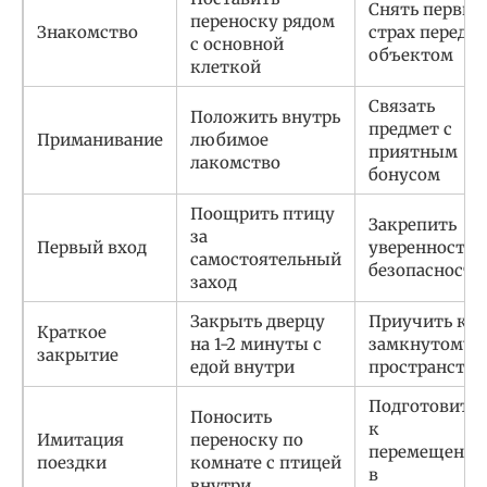
Снять первый
переноску рядом
Знакомство
страх перед
с основной
объектом
клеткой
Связать
Положить внутрь
предмет с
Приманивание
любимое
приятным
лакомство
бонусом
Поощрить птицу
Закрепить
за
Первый вход
уверенность 
самостоятельный
безопасности
заход
Закрыть дверцу
Приучить к
Краткое
на 1-2 минуты с
замкнутому
закрытие
едой внутри
пространству
Подготовить
Поносить
к
Имитация
переноску по
перемещени
поездки
комнате с птицей
в
внутри