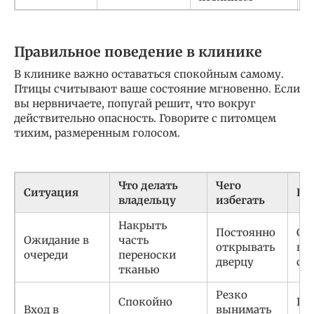
Правильное поведение в клинике
В клинике важно оставаться спокойным самому.
Птицы считывают ваше состояние мгновенно. Если
вы нервничаете, попугай решит, что вокруг
действительно опасность. Говорите с питомцем
тихим, размеренным голосом.
Что делать
Чего
Ситуация
Ре
владельцу
избегать
Накрыть
Постоянно
Сн
Ожидание в
часть
открывать
ви
очереди
переноски
дверцу
стр
тканью
Резко
Спокойно
Пл
Вход в
вынимать