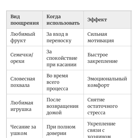
Вид
Когда
Эффект
П
поощрения
использовать
Любимый
За вход в
Сильная
К
фрукт
переноску
мотивация
я
За
Семечки/
Быстрое
О
спокойствие
орехи
закрепление
п
при касании
Во время
Словесная
Эмоциональный
«
всего
похвала
комфорт
«
процесса
После
Снятие
Любимая
К
возвращения
остаточного
игрушка
и
домой
стресса
Укрепление
М
Чесание за
При полном
связи с
м
ушком
доверии
хозяином
г