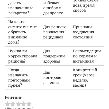
Точная схема:
давать
избежать
доза, время,
назначенные
ошибок в
способ
лекарства?
дозировке
На какие
симптомы мне
Для раннего
Признаки
обратить
выявления
ухудшения
внимание
рецидивов
состояния
дома?
Нужна ли
Для
Рекомендации
корректировка
поддержки
по кормам и
рациона?
здоровья
витаминам
Когда
Конкретный
Для
назначить
срок (через
контроля
повторный
неделю/
лечения
прием?
месяц)
Рейтинг
( Пока оценок нет )