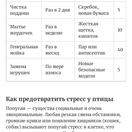
Чистка
Скребок,
Раз в 2 дня
5
поддона
новая бумага
Жесткая
Мытье
Раз в
щетка,
10
жердочек
неделю
кипяток
Генеральная
Раз в
Пар или
40
мойка
месяц
антисептик
Новые
Замена
По мере
безопасные
5
игрушек
износа
модели
Как предотвратить стресс у птицы
Попугаи — существа социальные и очень
эмоциональные. Любая резкая смена обстановки,
громкие крики или появление хищников (кошек,
собак) вызывают попугай стресс в клетке, что