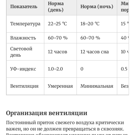
Норма
Мини
Показатель
Норма (ночь)
(день)
порог
Температура
22–25 °C
18–20 °C
15 °C
Влажность
60–70 %
60–70 %
40 %
Световой
12 часов
12 часов сна
10 ча
день
УФ-индекс
1.0–2.0
0
0.5
Вентиляция
Умеренная
Минимальная
Без з
Организация вентиляции
Постоянный приток свежего воздуха критически
важен, но он не должен превращаться в сквозняк.