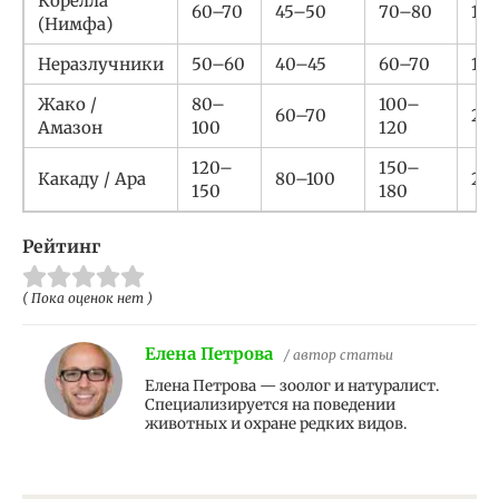
Корелла
60–70
45–50
70–80
1.5
(Нимфа)
Неразлучники
50–60
40–45
60–70
1.2
Жако /
80–
100–
60–70
2.0
Амазон
100
120
120–
150–
Какаду / Ара
80–100
2.5
150
180
Рейтинг
( Пока оценок нет )
Елена Петрова
/ автор статьи
Елена Петрова — зоолог и натуралист.
Специализируется на поведении
животных и охране редких видов.