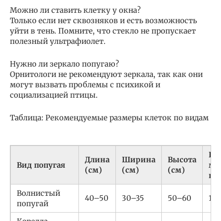
Можно ли ставить клетку у окна?
Только если нет сквозняков и есть возможность
уйти в тень. Помните, что стекло не пропускает
полезный ультрафиолет.
Нужно ли зеркало попугаю?
Орнитологи не рекомендуют зеркала, так как они
могут вызвать проблемы с психикой и
социализацией птицы.
Таблица: Рекомендуемые размеры клеток по видам
Ра
Длина
Ширина
Высота
Вид попугая
ме
(см)
(см)
(см)
пр
Волнистый
40–50
30–35
50–60
1.0
попугай