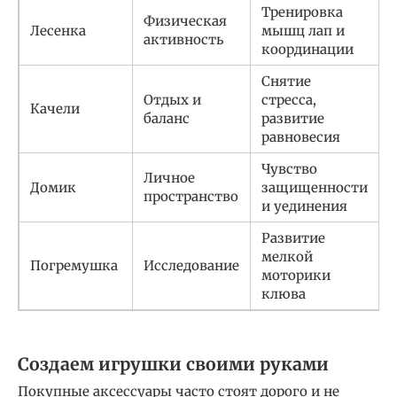
Тренировка
Физическая
Лесенка
мышц лап и
активность
координации
Снятие
Отдых и
стресса,
Качели
баланс
развитие
равновесия
Чувство
Личное
Домик
защищенности
пространство
и уединения
Развитие
мелкой
Погремушка
Исследование
моторики
клюва
Создаем игрушки своими руками
Покупные аксессуары часто стоят дорого и не