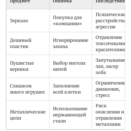
Предмет
Ошибка
Последствие
Психические
Покупка для
Зеркало
расстройства,
«компании»
агрессия
Отравление
Дешевый
Игнорирование
токсичными
пластик
запаха
красителями
Запутывание
Пушистые
Выбор мягких
лап, засор
веревки
нитей
зоба
Ограничение
Слишком
Заполнение
движения,
много игрушек
всей клетки
стресс
Риск
Использование
Металлические
окисления и
нержавеющей
цепи
отравления
стали
металлами