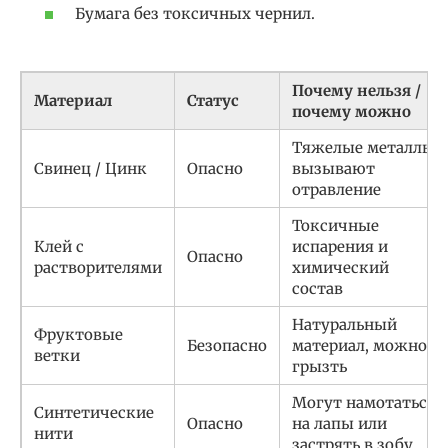
Бумага без токсичных чернил.
Почему нельзя /
Материал
Статус
почему можно
Тяжелые металлы
Свинец / Цинк
Опасно
вызывают
отравление
Токсичные
Клей с
испарения и
Опасно
растворителями
химический
состав
Натуральный
Фруктовые
Безопасно
материал, можно
ветки
грызть
Могут намотаться
Синтетические
Опасно
на лапы или
нити
застрять в зобу