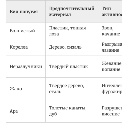
Предпочтительный
Тип
Вид попугая
материал
активност
Пластик, тонкая
Звон,
Волнистый
лоза
качание
Разгрызани
Корелла
Дерево, сизаль
лазание
Жевание,
Неразлучники
Твердый пластик
копание
Твердое дерево,
Интеллект,
Жако
сталь
фуражиров
Толстые канаты,
Разрушение
Ара
дуб
висение