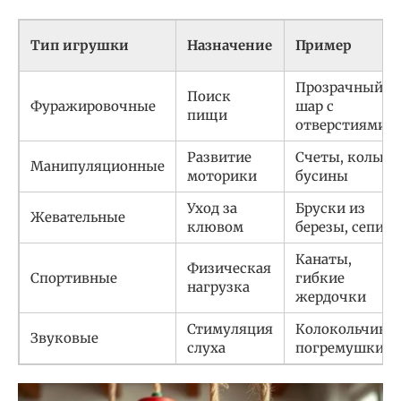
Тип игрушки
Назначение
Пример
Прозрачный
Поиск
Фуражировочные
шар с
пищи
отверстиями
Развитие
Счеты, кольца,
Манипуляционные
моторики
бусины
Уход за
Бруски из
Жевательные
клювом
березы, сепия
Канаты,
Физическая
Спортивные
гибкие
нагрузка
жердочки
Стимуляция
Колокольчики,
Звуковые
слуха
погремушки