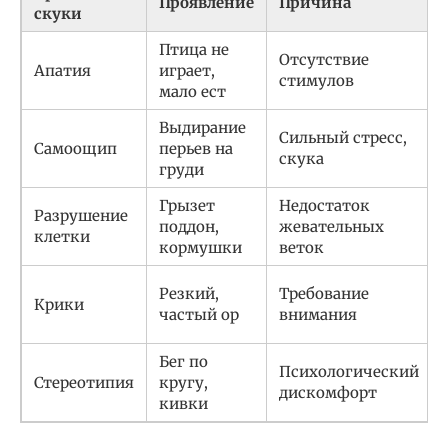
Проявление
Причина
скуки
Птица не
Отсутствие
Апатия
играет,
стимулов
мало ест
Выдирание
Сильный стресс,
Самоощип
перьев на
скука
груди
Грызет
Недостаток
Разрушение
поддон,
жевательных
клетки
кормушки
веток
Резкий,
Требование
Крики
частый ор
внимания
Бег по
Психологический
Стереотипия
кругу,
дискомфорт
кивки