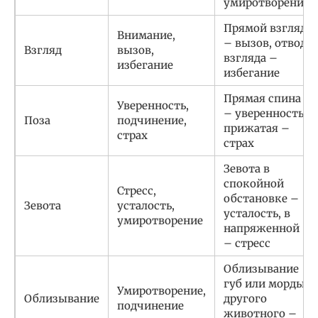
умиротворение
Прямой взгляд
Внимание,
– вызов, отвод
Взгляд
вызов,
взгляда –
избегание
избегание
Прямая спина
Уверенность,
– уверенность,
Поза
подчинение,
прижатая –
страх
страх
Зевота в
спокойной
Стресс,
обстановке –
Зевота
усталость,
усталость, в
умиротворение
напряженной
– стресс
Облизывание
губ или морды
Умиротворение,
Облизывание
другого
подчинение
животного –