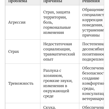
Проблема
Причины
Решения
Обращение к
Страх, защита
специалисту,
территории,
коррекция
Агрессия
боль,
поведения,
гормональные
устранение
изменения
причины
Недостаточная
Постепенная
социализация,
десенсибилиз
Страх
травматический
позитивное
опыт
подкрепление
Обеспечение
Разлука с
безопасности,
хозяином,
создание
громкие звуки,
Тревожность
комфортной
изменения в
среды,
окружающей
консультация
среде
ветеринаром
Скука,
Обеспечение