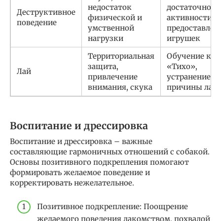
недостаток
достаточной
Деструктивное
физической и
активности,
поведение
умственной
предоставлен
нагрузки
игрушек
Территориальная
Обучение ком
защита,
«Тихо»,
Лай
привлечение
устранение
внимания, скука
причины лая
Воспитание и дрессировка
Воспитание и дрессировка – важные
составляющие гармоничных отношений с собакой.
Основы позитивного подкрепления помогают
формировать желаемое поведение и
корректировать нежелательное.
Позитивное подкрепление: Поощрение
желаемого поведения лакомством, похвалой