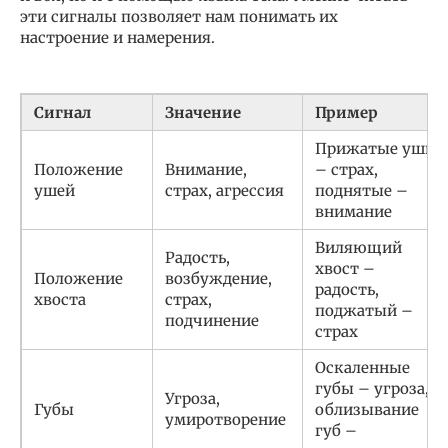
эти сигналы позволяет нам понимать их
настроение и намерения.
Сигнал
Значение
Пример
Прижатые уши
Положение
Внимание,
– страх,
ушей
страх, агрессия
поднятые –
внимание
Виляющий
Радость,
хвост –
Положение
возбуждение,
радость,
хвоста
страх,
поджатый –
подчинение
страх
Оскаленные
губы – угроза,
Угроза,
Губы
облизывание
умиротворение
губ –