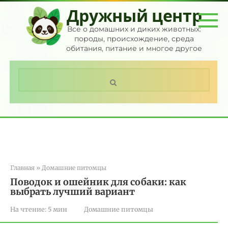
Перейти
Дружный центр
к
контенту
Все о домашних и диких животных:
породы, происхождение, среда
обитания, питание и многое другое
Поиск:
Главная
»
Домашние питомцы
Поводок и ошейник для собаки: как
выбрать лучший вариант
На чтение:
5 мин
Домашние питомцы