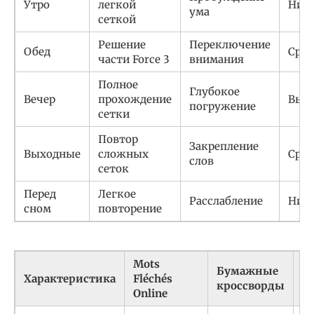
Утро
легкой
Низ
ума
сеткой
Решение
Переключение
Обед
Сред
части Force 3
внимания
Полное
Глубокое
Вечер
прохождение
Выс
погружение
сетки
Повтор
Закрепление
Выходные
сложных
Сред
слов
сеток
Перед
Легкое
Расслабление
Низ
сном
повторение
Mots
Бумажные
Характеристика
Fléchés
Р
кроссворды
Online