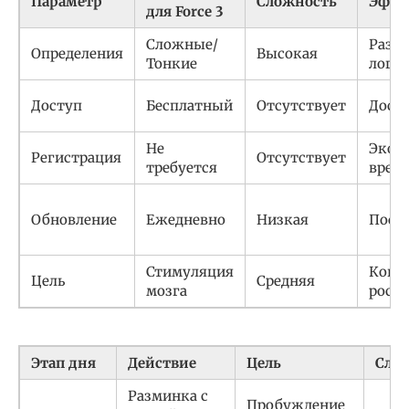
Параметр
Сложность
Эффе
для Force 3
Сложные/
Разв
Определения
Высокая
Тонкие
логи
Доступ
Бесплатный
Отсутствует
Дост
Не
Экон
Регистрация
Отсутствует
требуется
врем
Обновление
Ежедневно
Низкая
Пост
Стимуляция
Когн
Цель
Средняя
мозга
рост
Этап дня
Действие
Цель
Сло
Разминка с
Пробуждение