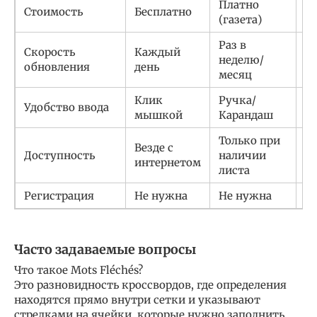
Платно
Стоимость
Бесплатно
Э
(газета)
Раз в
Скорость
Каждый
неделю/
А
обновления
день
месяц
Клик
Ручка/
Удобство ввода
Ч
мышкой
Карандаш
Только при
Везде с
Доступность
наличии
М
интернетом
листа
Регистрация
Не нужна
Не нужна
О
Часто задаваемые вопросы
Что такое Mots Fléchés?
Это разновидность кроссвордов, где определения
находятся прямо внутри сетки и указывают
стрелками на ячейки, которые нужно заполнить.