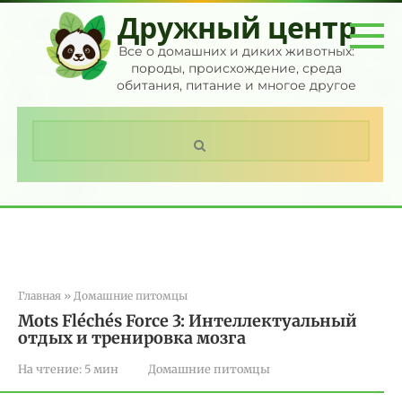
Перейти
Дружный центр
к
контенту
Все о домашних и диких животных:
породы, происхождение, среда
обитания, питание и многое другое
Поиск:
Главная
»
Домашние питомцы
Mots Fléchés Force 3: Интеллектуальный
отдых и тренировка мозга
На чтение:
5 мин
Домашние питомцы