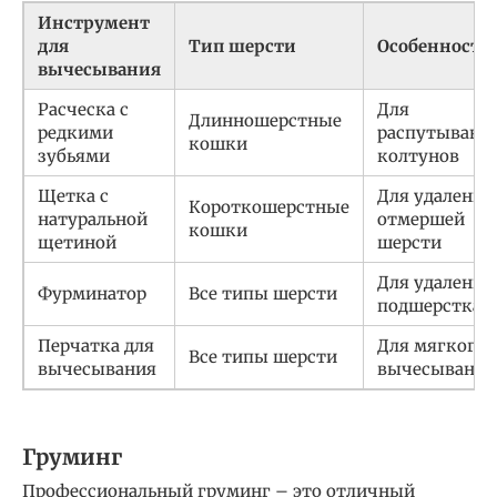
Инструмент
для
Тип шерсти
Особенности
вычесывания
Расческа с
Для
Длинношерстные
редкими
распутывани
кошки
зубьями
колтунов
Щетка с
Для удаления
Короткошерстные
натуральной
отмершей
кошки
щетиной
шерсти
Для удаления
Фурминатор
Все типы шерсти
подшерстка
Перчатка для
Для мягкого
Все типы шерсти
вычесывания
вычесывания
Груминг
Профессиональный груминг – это отличный