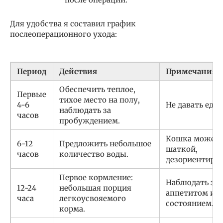
Для удобства я составил график
послеоперационного ухода:
Период
Действия
Примечания
Обеспечить теплое,
Первые
тихое место на полу,
4-6
Не давать еду 
наблюдать за
часов
пробуждением.
Кошка может 
6-12
Предложить небольшое
шаткой,
часов
количество воды.
дезориентиров
Первое кормление:
Наблюдать за
12-24
небольшая порция
аппетитом и
часа
легкоусвояемого
состоянием.
корма.