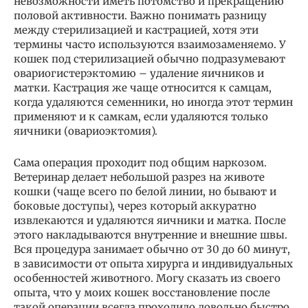
невозможности иметь потомство и прекращению
половой активности. Важно понимать разницу
между стерилизацией и кастрацией, хотя эти
термины часто используются взаимозаменяемо. У
кошек под стерилизацией обычно подразумевают
овариогистерэктомию – удаление яичников и
матки. Кастрация же чаще относится к самцам,
когда удаляются семенники, но иногда этот термин
применяют и к самкам, если удаляются только
яичники (овариоэктомия).
Сама операция проходит под общим наркозом.
Ветеринар делает небольшой разрез на животе
кошки (чаще всего по белой линии, но бывают и
боковые доступы), через который аккуратно
извлекаются и удаляются яичники и матка. После
этого накладываются внутренние и внешние швы.
Вся процедура занимает обычно от 30 до 60 минут,
в зависимости от опыта хирурга и индивидуальных
особенностей животного. Могу сказать из своего
опыта, что у моих кошек восстановление после
такой операции всегда проходило довольно быстро,