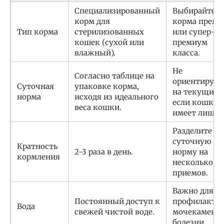
Специализированный
Выбирайте
корм для
корма прем
Тип корма
стерилизованных
или супер-
кошек (сухой или
премиум
влажный).
класса.
Не
Согласно таблице на
ориентируйт
Суточная
упаковке корма,
на текущий в
норма
исходя из идеального
если кошка 
веса кошки.
имеет лишни
Разделите
суточную
Кратность
2-3 раза в день.
норму на
кормления
несколько
приемов.
Важно для
Постоянный доступ к
профилакти
Вода
свежей чистой воде.
мочекаменн
болезни.