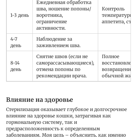
Ежедневная обработка
шва, ношение попоны/
Контроль
1-3 день
воротника,
температуры,
ограничение
аппетита, стул
активности.
4-7
Наблюдение за
день
заживлением шва.
Снятие швов (если не
Полное
8-14
саморассасывающиеся),
восстановлени
день
отмена попоны по
возвращение 
рекомендации врача.
обычной жизн
Влияние на здоровье
Стерилизация оказывает глубокое и долгосрочное
влияние на здоровье кошки, затрагивая как
гормональную систему, так и
предрасположенность к определенным
заболеваниям. Моя цель – объяснить, как именно