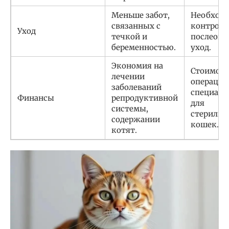
Меньше забот,
Необход
связанных с
контроля 
Уход
течкой и
послеоп
беременностью.
уход.
Экономия на
Стоимост
лечении
операции
заболеваний
специаль
Финансы
репродуктивной
для
системы,
стерилиз
содержании
кошек.
котят.