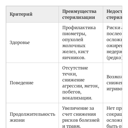
Преимущества
Недоста
Критерий
стерилизации
стерили
Профилактика
Риски ан
пиометры,
послеопе
опухолей
осложнен
Здоровье
молочных
ожирения
желез, кист
недержан
яичников.
(редко).
Отсутствие
течки,
Возможна
снижение
Поведение
снижени
агрессии, меток,
игривости
побегов,
вокализации.
Увеличение за
Нет прям
Продолжительность
счет снижения
сокращен
жизни
рисков болезней
осложнен
и травм.
быть опа