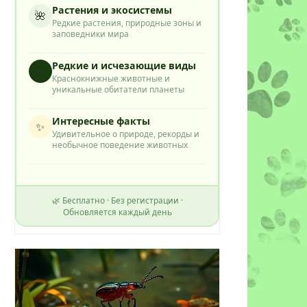
Растения и экосистемы
🌺
Редкие растения, природные зоны и
заповедники мира
Редкие и исчезающие виды
⭐
Краснокнижные животные и
уникальные обитатели планеты
Интересные факты
✨
Удивительное о природе, рекорды и
необычное поведение животных
🌿 Бесплатно · Без регистрации ·
Обновляется каждый день