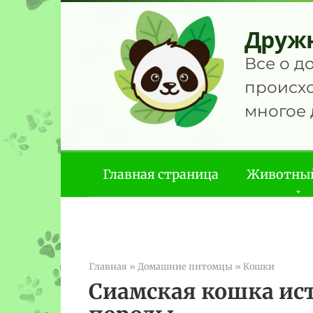
Перейти
к
Друж
контенту
Все о д
происхо
многое 
Главная страница
Животны
Главная
»
Домашние питомцы
»
Кошки
Сиамская кошка ист