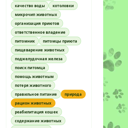
качество воды
котоловки
микрочип животных
организация приютов
ответственное владение
питомник
питомцы приюта
пищеварение животных
поджелудочная железа
поиск питомца
помощь животным
потеря животного
правильное питание
природа
рацион животных
реабилитация кошек
содержание животных