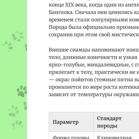
конце XIX века, когда один из анг
Бангкока. Сначала они ценились к
временем стали популярными комп
Порода была официально призна
сохранив при этом свой мистическ
Внешне сиамцы напоминают изящны
тело, длинные конечности и узкая
ярко-голубые, миндалевидные, с г
прилегает к телу, практически не
— окрас пойнтов (темные пятна на
проявляется по мере роста котенка
зависит от температуры окружающе
Стандарт
Параметр
породы
Форма головы
Клиновидная