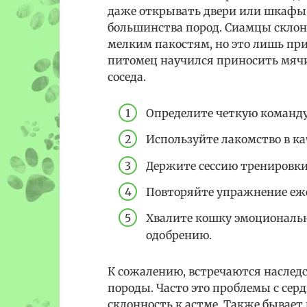
даже открывать двери или шкафы. 
большинства пород. Сиамцы склон
мелким пакостям, но это лишь приз
питомец научился приносить мячи
соседа.
Определите четкую команду
Используйте лакомство в ка
Держите сессию тренировки 
Повторяйте упражнение ежед
Хвалите кошку эмоциональн
одобрению.
К сожалению, встречаются наслед
породы. Часто это проблемы с се
склонность к астме. Также бывает