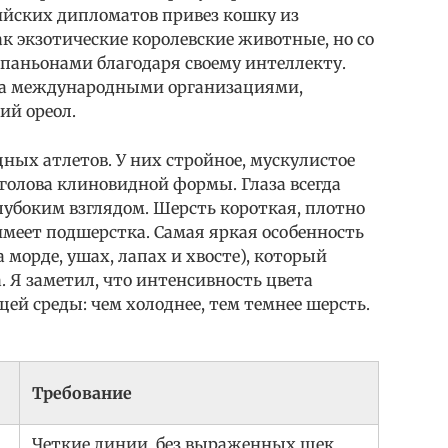
лийских дипломатов привез кошку из
ак экзотические королевские животные, но со
аньонами благодаря своему интеллекту.
на международными организациями,
ий ореол.
х атлетов. У них стройное, мускулистое
 голова клиновидной формы. Глаза всегда
лубоким взглядом. Шерсть короткая, плотно
 имеет подшерстка. Самая яркая особенность
 морде, ушах, лапах и хвосте), который
. Я заметил, что интенсивность цвета
й среды: чем холоднее, тем темнее шерсть.
Требование
Четкие линии, без выраженных щек