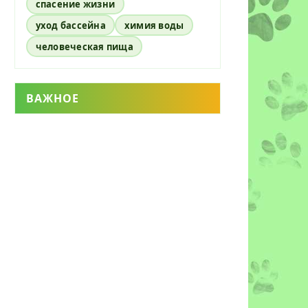
спасение жизни
а
уход бассейна
химия воды
человеческая пища
х
ВАЖНОЕ