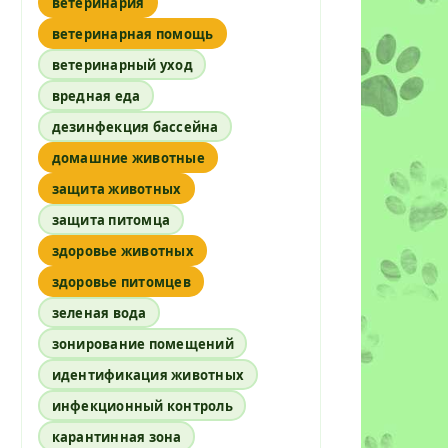
ветеринария
ветеринарная помощь
ветеринарный уход
вредная еда
дезинфекция бассейна
домашние животные
защита животных
защита питомца
здоровье животных
здоровье питомцев
зеленая вода
зонирование помещений
идентификация животных
инфекционный контроль
карантинная зона