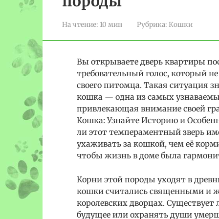
породы
На чтение:
10 мин
Рубрика:
Кошки
Вы открываете дверь квартиры посл
требовательный голос, который не
своего питомца. Такая ситуация з
кошка — одна из самых узнаваемы
привлекающая внимание своей гр
Кошка: Узнайте Историю и Особен
ли этот темпераментный зверь име
ухаживать за кошкой, чем её корми
чтобы жизнь в доме была гармони
Корни этой породы уходят в древн
кошки считались священными и жи
королевских дворцах. Существует 
будущее или охранять души умерши