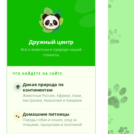
Дружный центр
Всё о животных и природе нашей
планеты
ЧТО НАЙДЁТЕ НА САЙТЕ
Дикая природа по
🌍
континентам
Животные России, Африки, Азии,
Австралии, Амазонии и Америки
Домашние питомцы
🐾
Породы собак и кошек, уход за
птицами, грызунами и экзотикой