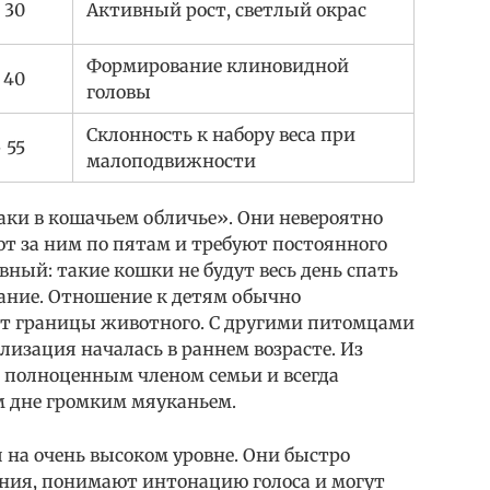
 30
Активный рост, светлый окрас
Формирование клиновидной
 40
головы
Склонность к набору веса при
 55
малоподвижности
аки в кошачьем обличье». Они невероятно
ют за ним по пятам и требуют постоянного
ный: такие кошки не будут весь день спать
ание. Отношение к детям обычно
ет границы животного. С другими питомцами
лизация началась в раннем возрасте. Из
я полноценным членом семьи и всегда
м дне громким мяуканьем.
 на очень высоком уровне. Они быстро
ния, понимают интонацию голоса и могут