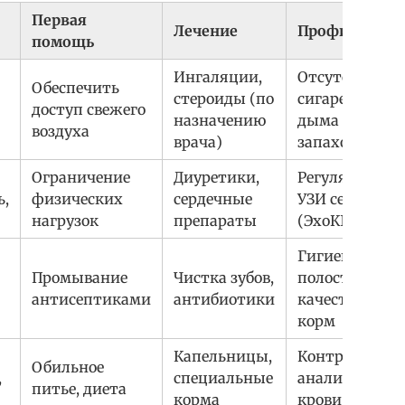
Первая
Лечение
Профилактик
помощь
Ингаляции,
Отсутствие
Обеспечить
стероиды (по
сигаретного
доступ свежего
назначению
дыма и резки
воздуха
врача)
запахов
Ограничение
Диуретики,
Регулярное
ь,
физических
сердечные
УЗИ сердца
нагрузок
препараты
(ЭхоКГ)
Гигиена
Промывание
Чистка зубов,
полости рта,
антисептиками
антибиотики
качественный
корм
Капельницы,
Контроль
Обильное
,
специальные
анализами
питье, диета
корма
крови и мочи