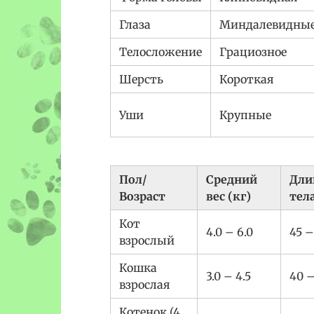
Глаза
Миндалевидны
Телосложение
Грациозное
Шерсть
Короткая
Уши
Крупные
Пол/
Средний
Дли
Возраст
вес (кг)
тела
Кот
4.0 – 6.0
45 –
взрослый
Кошка
3.0 – 4.5
40 –
взрослая
Котенок (4