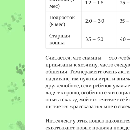
1.2 – 1.8
25 –
мес)
Подросток
2.0 – 3.0
35 –
(8 мес)
Старшая
3.5 – 5.0
40 –
кошка
Считается, что сиамцы — это «соб
привязаны к хозяину, часто следу
общения. Темперамент очень актив
на диване, им нужны игры и вним
дружелюбное, если ребенок уважа
ладят хорошо, особенно если социа
опыта скажу, мой кот считает себ
пытается «рассказать» мне о свое
Интеллект у этих кошек находится
схватывают новые правила поведе