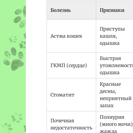
Болезнь
Признаки
Приступы
Астма кошек
кашля,
одышка
Быстрая
ГКМП (сердце)
утомляемост
одышка
Красные
десны,
Стоматит
неприятный
запах
Полиурия
Почечная
(много мочи)
недостаточность
жажда