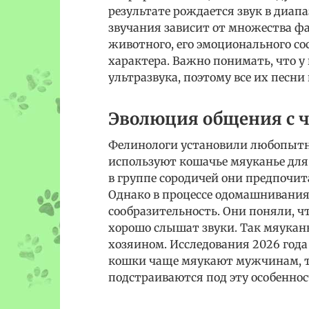
результате рождается звук в диапа
звучания зависит от множества фа
животного, его эмоционального с
характера. Важно понимать, что у
ультразвука, поэтому все их песни
Эволюция общения с 
Фелинологи установили любопытны
используют кошачье мяуканье для 
в группе сородичей они предпочит
Однако в процессе одомашнивани
сообразительность. Они поняли, 
хорошо слышат звуки. Так мяукань
хозяином. Исследования 2026 года 
кошки чаще мяукают мужчинам, та
подстраиваются под эту особеннос