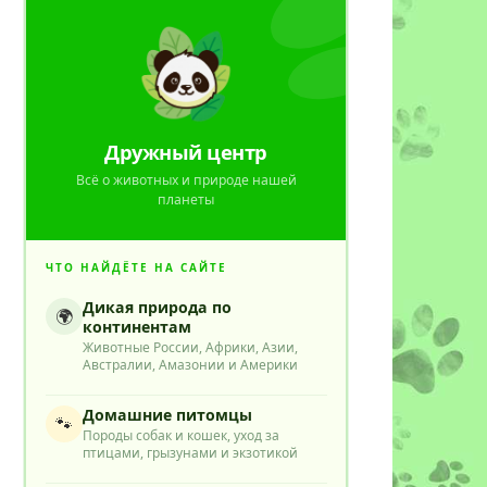
Дружный центр
Всё о животных и природе нашей
планеты
ЧТО НАЙДЁТЕ НА САЙТЕ
Дикая природа по
🌍
континентам
Животные России, Африки, Азии,
Австралии, Амазонии и Америки
Домашние питомцы
🐾
Породы собак и кошек, уход за
птицами, грызунами и экзотикой