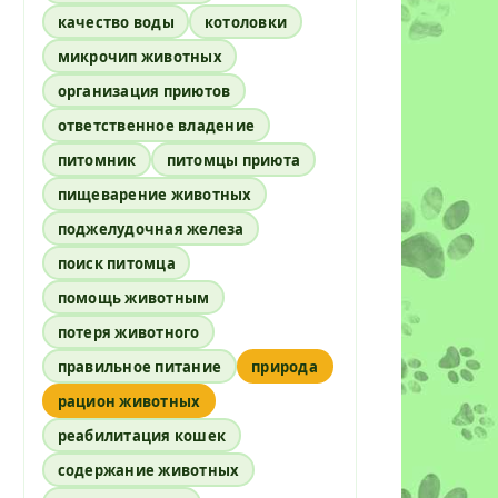
качество воды
котоловки
микрочип животных
организация приютов
ответственное владение
питомник
питомцы приюта
пищеварение животных
поджелудочная железа
поиск питомца
помощь животным
потеря животного
правильное питание
природа
рацион животных
реабилитация кошек
содержание животных