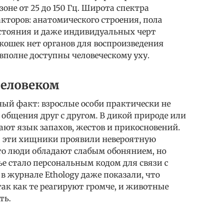
зоне от 25 до 150 Гц. Широта спектра
кторов: анатомического строения, пола
остояния и даже индивидуальных черт
 кошек нет органов для воспроизведения
 вполне доступны человеческому уху.
человеком
й факт: взрослые особи практически не
общения друг с другом. В дикой природе или
ают язык запахов, жестов и прикосновений.
я эти хищники проявили невероятную
что люди обладают слабым обонянием, но
е стало персональным кодом для связи с
в журнале Ethology даже показали, что
к как те реагируют громче, и животные
ть.