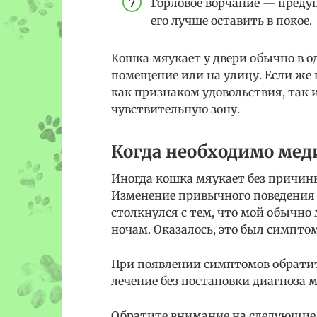
Горловое ворчание — преду
его лучше оставить в покое.
Кошка мяукает у двери обычно в од
помещение или на улицу. Если же 
как признаком удовольствия, так и
чувствительную зону.
Когда необходимо мед
Иногда кошка мяукает без причины
Изменение привычного поведения в
столкнулся с тем, что мой обычн
ночам. Оказалось, это был симпт
При появлении симптомов обратит
лечение без постановки диагноза
Обратите внимание на следующие