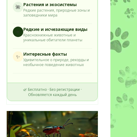
Растения и экосистемы
🌺
Редкие растения, природные зоны и
заповедники мира
Редкие и исчезающие виды
⭐
Краснокнижные животные и
уникальные обитатели планеты
Интересные факты
✨
Удивительное о природе, рекорды и
необычное поведение животных
🌿 Бесплатно · Без регистрации ·
Обновляется каждый день