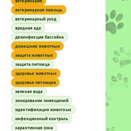
ветеринария
ветеринарная помощь
ветеринарный уход
вредная еда
дезинфекция бассейна
домашние животные
защита животных
защита питомца
здоровье животных
здоровье питомцев
зеленая вода
зонирование помещений
идентификация животных
инфекционный контроль
карантинная зона