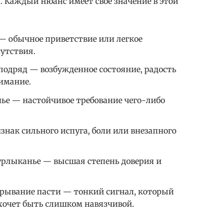
. Каждый нюанс имеет свое значение в этой
— обычное приветствие или легкое
утствия.
подряд — возбужденное состояние, радость
нимание.
ье — настойчивое требование чего-либо
нак сильного испуга, боли или внезапного
урлыканье — высшая степень доверия и
ткрывание пасти — тонкий сигнал, который
 хочет быть слишком навязчивой.