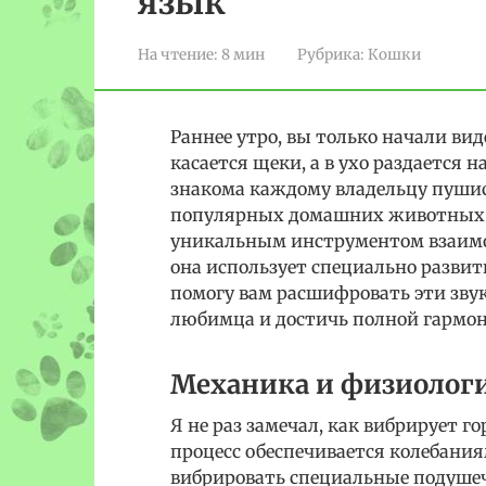
язык
На чтение:
8 мин
Рубрика:
Кошки
Раннее утро, вы только начали ви
касается щеки, а в ухо раздается 
знакома каждому владельцу пуши
популярных домашних животных в
уникальным инструментом взаимод
она использует специально развит
помогу вам расшифровать эти звук
любимца и достичь полной гармон
Механика и физиологи
Я не раз замечал, как вибрирует г
процесс обеспечивается колебания
вибрировать специальные подушеч