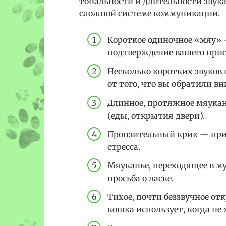
тональности и длительности звука
сложной системе коммуникации.
Короткое одиночное «мяу» 
подтверждение вашего прис
Несколько коротких звуков 
от того, что вы обратили в
Длинное, протяжное мяукан
(еды, открытия двери).
Пронзительный крик — приз
стресса.
Мяуканье, переходящее в м
просьба о ласке.
Тихое, почти беззвучное о
кошка использует, когда не