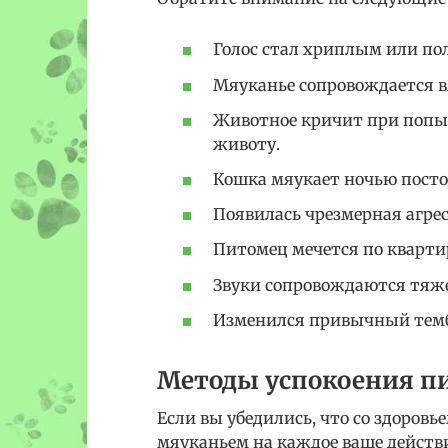
Голос стал хриплым или по
Мяуканье сопровождается в
Животное кричит при попыт
животу.
Кошка мяукает ночью посто
Появилась чрезмерная агрес
Питомец мечется по квартир
Звуки сопровождаются тяж
Изменился привычный тембр
Методы успокоения п
Если вы убедились, что со здоровье
мяуканьем на каждое ваше действ