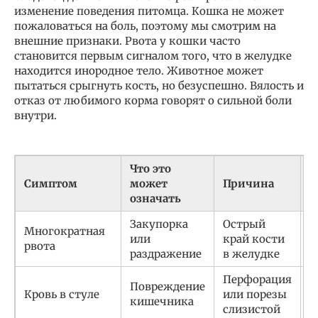
изменение поведения питомца. Кошка не может
пожаловаться на боль, поэтому мы смотрим на
внешние признаки. Рвота у кошки часто
становится первым сигналом того, что в желудке
находится инородное тело. Животное может
пытаться срыгнуть кость, но безуспешно. Вялость и
отказ от любимого корма говорят о сильной боли
внутри.
Что это
Симптом
может
Причина
Р
означать
Закупорка
Острый
С
Многократная
или
край кости
в
рвота
раздражение
в желудке
в
Перфорация
Р
Повреждение
Кровь в стуле
или порезы
У
кишечника
слизистой
о