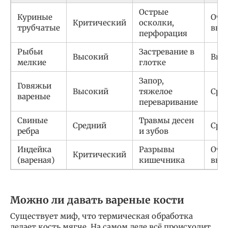
Острые
Куриные
Оче
Критический
осколки,
трубчатые
выс
перфорация
Рыбьи
Застревание в
Высокий
Выс
мелкие
глотке
Запор,
Говяжьи
Высокий
тяжелое
Сре
вареные
переваривание
Свиные
Травмы десен
Средний
Сре
ребра
и зубов
Индейка
Разрывы
Оче
Критический
(вареная)
кишечника
выс
Можно ли давать вареные кости
Существует миф, что термическая обработка
делает кость мягче. На самом деле всё происходит