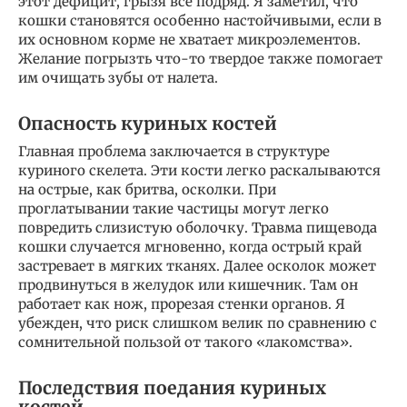
этот дефицит, грызя всё подряд. Я заметил, что
кошки становятся особенно настойчивыми, если в
их основном корме не хватает микроэлементов.
Желание погрызть что-то твердое также помогает
им очищать зубы от налета.
Опасность куриных костей
Главная проблема заключается в структуре
куриного скелета. Эти кости легко раскалываются
на острые, как бритва, осколки. При
проглатывании такие частицы могут легко
повредить слизистую оболочку. Травма пищевода
кошки случается мгновенно, когда острый край
застревает в мягких тканях. Далее осколок может
продвинуться в желудок или кишечник. Там он
работает как нож, прорезая стенки органов. Я
убежден, что риск слишком велик по сравнению с
сомнительной пользой от такого «лакомства».
Последствия поедания куриных
костей