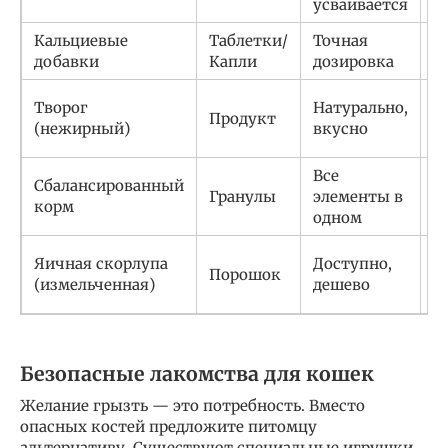
усваивается
Кальциевые
Таблетки/
Точная
С
добавки
Капли
дозировка
с
В
Творог
Натурально,
Продукт
а
(нежирный)
вкусно
л
Все
Сбалансированный
М
Гранулы
элементы в
корм
р
одном
Н
Яичная скорлупа
Доступно,
Порошок
т
(измельченная)
дешево
о
Безопасные лакомства для кошек
Желание грызть — это потребность. Вместо
опасных костей предложите питомцу
альтернативу. Существуют специальные игрушки