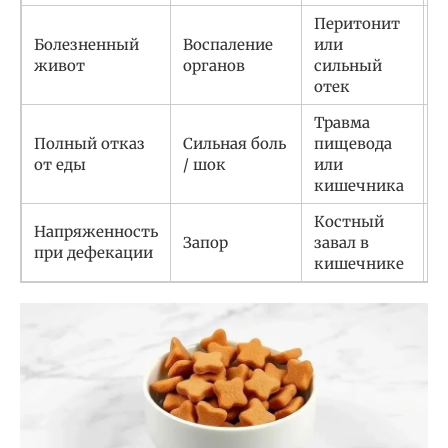
Перитонит
Болезненный
Воспаление
или
Э
живот
органов
сильный
х
отек
Травма
Полный отказ
Сильная боль
пищевода
Д
от еды
/ шок
или
в
кишечника
Костный
Напряженность
К
Запор
завал в
при дефекации
о
кишечнике