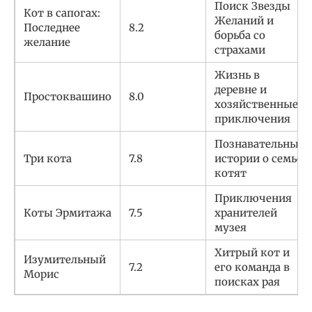
Поиск Звезды
Кот в сапогах:
Желаний и
Последнее
8.2
борьба со
желание
страхами
Жизнь в
деревне и
Простоквашино
8.0
хозяйственные
приключения
Познавательные
Три кота
7.8
истории о семье
котят
Приключения
Коты Эрмитажа
7.5
хранителей
музея
Хитрый кот и
Изумительный
7.2
его команда в
Морис
поисках рая