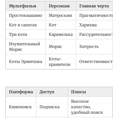
Мультфильм
Персонаж
Главная черта
Простоквашино
Матроскин
Прагматичность
Кот в сапогах
Кот
Харизма
Три кота
Карамелька
Рассудительность
Изумительный
Морис
Хитрость
Морис
Коты-
Коты Эрмитажа
Ответственность
хранители
Платформа
Доступ
Плюсы
Высокое
Кинопоиск
Подписка
качество,
удобный поиск