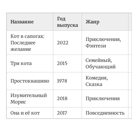
Год
Название
Жанр
Ст
выпуска
Кот в сапогах:
Приключения,
Последнее
2022
С
Фэнтези
желание
Семейный,
Три кота
2015
Ро
Обучающий
Комедия,
Простоквашино
1978
С
Сказка
Изумительный
2018
Приключения
Ве
Морис
Она и её кот
2017
Повседневность
Я